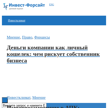
ENG
Инвестклимат
Финансы
Мнение
,
Право
,
Финансы
Инвестиции
Деньги компании как личный
Блокчейн
кошелек: чем рискует собственник
бизнеса
Стартапы
Технологии
ESG
Книги
Инвестклимат
,
Мнение
Импортозамещение в АПК: