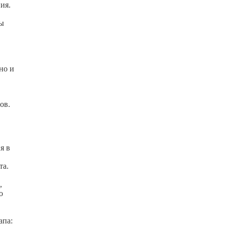
ия.
ры
но и
ов.
я в
та.
,
о
апа: