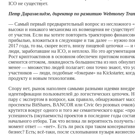
ICO не существует.
Петр
Дарахвелидзе,
директор по развитию Webmoney Tran
— Самый первый предварительный вопрос из несложного «о
высоки и никакого механизма их возмещения не существует
от участия. Если вы хотите повторить траекторию финансов
прибылью, вложиться в следующие и так далее — нужно пони
2017 года, то вы, скорее всего, внизу пищевой цепочки — и
люди, заработавшие на ICO, и неплохо. Но это аргументация 
Рост криптоактивов в основном обеспечен притоком новичко
сменится оттоком, ликвидность большинства из них обнулитс
менее — множество людей полагает: они точно знают, что у
участников — люди, подобные «бэкерам» на Kickstarter, ко
продукту и новым технологиям.
Спору нет, рынок наполнен самыми разными идеями внедре
идентификации пользователей до логистических цепочек. Но
пару с экспертом в вопросе, как правило, обнаруживает мас
проспекты BitShares, BANCOR или Civic без розовых очков)
крутится вокруг одного и того же семантического ядра: «про
успешность (окупаемость) проектов в последние годы состав
начального отбора. Так что велика ли вероятность получи
момент ответ — «нет». Есть ли риск при таком консервати
бизнес? Есть; всё-таки, после схлопывания пузыря жизнеспо