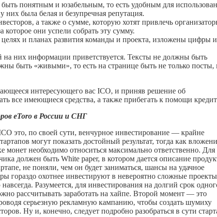
н быть понятным и юзабельным, то есть удобным для использован
 у них была белая и безупречная репутация.
нвесторов, а также о сумме, которую хотят привлечь организато
а которое они успели собрать эту сумму.
 целях и планах развития команды и проекта, изложены цифры и
ой на них информации приветствуется. Тексты не должны быть
ны быть «живыми», то есть на странице быть не только посты, 
сающееся интересующего вас ICO, и приняв решение об
ать все имеющиеся средства, а также прибегать к помощи кредит
ов eToro в России и СНГ
ICO это, по своей сути, венчурное инвестирование — крайне
тартапов могут показать достойный результат, тогда как вложени
ке монет необходимо относиться максимально ответственно. Для
чика должен быть White paper, в котором дается описание продук
ртапе, не поняли, чем он будет заниматься, шансы на удачное
ры гораздо охотнее инвестируют в невероятно сложные проекты
авсегда. Разумеется, для инвестирования на долгий срок одног
ожно рассчитывать заработать на хайпе. Второй момент — это
 проводя серьезную рекламную кампанию, чтобы создать шумиху
оров. Ну и, конечно, следует подробно разобраться в сути старт