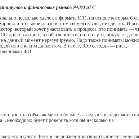
институтов и финансовых рынков РАНХиГС
вально несколько сделок в формате ICO, на основе которых бо
орошо и что такое плохо в этом сегменте, увы, не сделать. И все
вестор, который хочет участвовать в процессе, это понимать — ч
ICO долю в акциях, в собственности, он, по сути, покупает долю
о на данный момент нерегулируемо. Надо также понимать: можно
годой или с каким дисконтом. В итоге, ICO сегодня — риск,
ривычными IPO.
чно, узнать о нём как можно больше — ведь вы вкладываете св
а», необходимо будет проверить хотя бы несколько из
льно его изучить. Ресурс не должен производить впечатление са