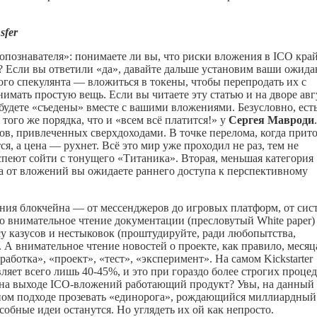
sfer
познавателя»: понимаете ли вы, что риски вложения в ICO кра
? Если вы ответили «да», давайте дальше установим ваши ожида
ого спекулянта — вложиться в токены, чтобы перепродать их с
мать простую вещь. Если вы читаете эту статью и на дворе авг
 будете «съедены» вместе с вашими вложениями. Безусловно, ест
того же порядка, что и «всем всё платится!» у
Сергея Мавроди
.
в, привлеченных сверхдоходами. В точке перелома, когда прит
я, а цена — рухнет. Всё это мир уже проходил не раз, тем не
спеют сойти с тонущего «Титаника». Вторая, меньшая категория
гда от вложений вы ожидаете раннего доступа к перспективному
ния блокчейна — от мессенджеров до игровых платформ, от сис
 внимательное чтение документации (пресловутый White paper)
су казусов и нестыковок (проштудируйте, ради любопытства,
. А внимательное чтение новостей о проекте, как правило, меся
работка», «проект», «тест», «эксперимент». На самом Kickstarter
ляет всего лишь 40-45%, и это при гораздо более строгих проце
ть на выходе ICO-вложений работающий продукт? Увы, на данный
вном подходе прозевать «единорога», рождающийся миллиардный
собные идеи останутся. Но углядеть их ой как непросто.