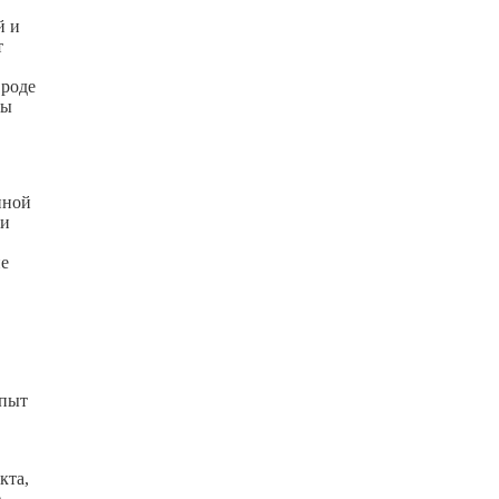
й и
т
вроде
бы
иной
ти
не
опыт
кта,
ё