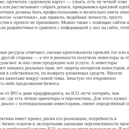
ке, прочитать «дорожную карту» — узнать, есть ли четкий план
та или рассчитывают собрать деньги, прикрываясь красивой идее
аботчики должны быть профессионалами и желательно иметь опы
ногие «советники», как правило, медийные личности, просто
участия в проекте не принимают. Можно также с помощью сайтов 
кли разработчики и сравнить с информацией у них на сайте, что
ные ресурсы отмечают, сколько криптовалюты привлёк тот или 
 другой стороны — а что в реальности получили инвесторы за э
едлагают за них свою продукцию или услуги. А инвесторы
ют никаких реальных прав, нет защиты интересов инвесторов, 
ров в собственности, по возврату вложенных средств. Многие
на ажиотаже вокруг новой темы. Зачастую это откровенно
го-либо
продолжения бизнеса.
е от IPO и даже краудфандинга, на ICO легче потерять, чем
кие, где есть чёткие ориентиры и перспективы. Для этого нужно
ый диалог с потенциальными инвесторами, имеют определённый 
ктивы имеет проект, риски его реализации, потребность в
с бизнес-планом и экспертными оценками перспективности прое
ых требований нет при ICO, в него не стоит вкладываться. И вс