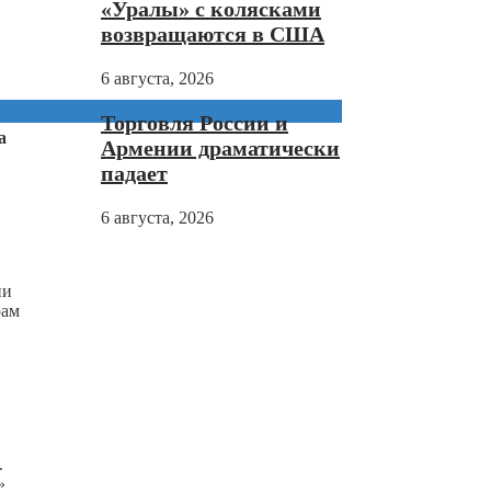
«Уралы» с колясками
возвращаются в США
6 августа, 2026
Торговля России и
а
Армении драматически
падает
6 августа, 2026
ии
рам
.
.
»