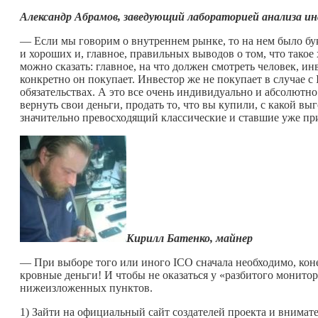
Александр Абрамов, заведующий лабораторией анализа 
— Если мы говорим о внутреннем рынке, то на нем было бук
и хороших и, главное, правильных выводов о том, что такое х
можно сказать: главное, на что должен смотреть человек, ин
конкретно он покупает. Инвестор же не покупает в случае с 
обязательствах. А это все очень индивидуально и абсолютн
вернуть свои деньги, продать то, что вы купили, с какой вы
значительно превосходящий классические и ставшие уже п
Кирилл Батенко, майнер
— При выборе того или иного ICO сначала необходимо, коне
кровные деньги! И чтобы не оказаться у «разбитого монитор
нижеизложенных пунктов.
1) Зайти на официальный сайт создателей проекта и внимате