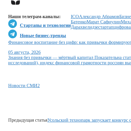
Наши телеграм-каналы:
ICO
Александр Абрамов
Бизне
Батенко
Марат Сафиулин
Мих
Стартапы и технологии
Дарахвелидзе
стартап
цифрова
Новые бизнес-тренды
Финансовое воспитание без цифр: как привычки формируют 
05 августа, 2026
Знания без привычки — мёртвый капитал Показательна ст
исследований), индекс финансовой грамотности россиян выр
Новости СМИ2
Предыдущая статья
Усольский технопарк запускает конкурс 