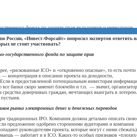
твенного фонда по защите прав вкладчиков и инвесторов
 по России, «Инвест-Форсайт» попросил экспертов ответить н
торых не стоит участвовать?
о-государственного фонда по защите прав
рее, «рискованные ICO» и «откровенно опасные», то есть почти
х — концентрация в описании проекта на доходности,
и. Если в предоставленной потенциальным инвесторам информац
о все банки скоро заменит блокчейн и т.п. — значит, организато
 на средства доверчивых граждан, мечтающих выиграть в лотерею
 пустыня.
иков рынка электронных денег и денежных переводов
при традиционных IPO. Компания должна детально описать свою
если предложение одобрено сторонними аудиторами и компания
 попадают руководителям проекта, которые могут с ними сбежать)
имаешь — работает и в ICO.
Каких-то
особых признаков «плохих