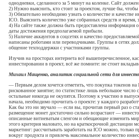
однодневки, сделанного за 5 минут на коленке. Сайт долже
2) Нужно выяснить, кто стоит за проектом, лучше бы, чтобы
3) Обязательно необходимо узнать о количестве и качестве и
ICO. Выяснить количество уже собранных средств и время, з
4) На сайте также должна быть предоставлена информация о
даты достижения предполагаемой прибыли.
5) Наличие аккаунтов в соцсетях и качество предоставляем
написаны роботами или переводчиками. Группы в сетях долж
общение техподдержки с участниками группы.
Изучив на просторах интернета всё вышеперечисленное, ка
инвестировании в проект, всё же помните: не стоит вкладыв
Михаил Мащенко, аналитик социальной сети для инвестор
— Первым делом хочется отметить, что покупка токенов на 
рискованное занятие; по статистике лишь небольшое число с
остальные никогда не окупятся. Поэтому к участию в выпус
начала, необходимо прочитать о проекте: у каждого разработ
Как бы это ни звучало — если вы, прочитав первый раз о ста
размещение монет достаточно сильно возрастают — инвесто
описанные витиеватым сленгом и обещающие изменить мир н
этого критерия маловато, но на краткосрочной дистанции м
маркетинг: рассчитывать заработать на ICO можно, только
вокруг продукта и привлечь максимальное количество инвест