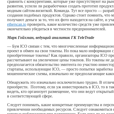
сравнить с конкурентами, которые уже присутствуют на рын
развития, успели ли разработчики создать прототип продук
модным сайтом-визиткой. Команда. Тут все просто — разр
создания подобных продуктов. Однако стоит помнить, что м
получают деньги за то, что их фото находится на сайте, и 
etherscan.io
проверить, какое количество средств уже привле
окончательно убедиться в честности предпринимателей.
Марк Гойхман, ведущий аналитик ГК ТeleTrade
— Бум ICO связан с тем, что многочисленные информацион
проект в обмен на свои токены. Но пока мало информации с
приобретенные токены? Как правило, организаторы ICO пр
рассчитывают на увеличение цены токенов. Но токены не да
предполагается обязательство эмитента по участию инвесто
стартапы, использующие ICO, — просто попытки заработка 
мошеннические схемы, изначально не предполагающие
како
Обнаружить это изначально исключительно трудно. В отличи
приобрести. Поэтому, если уж инвестировать в ICO, то в та
видеть, кто организует размещение, что они ведут открыт
в соответствующей сфере.
Следует понимать, какие конкретные преимущества и перспе
привлечении необходимых ресурсов. Следует ознакомиться 
которые публикуются при размещении. Если
чего-то
из данн