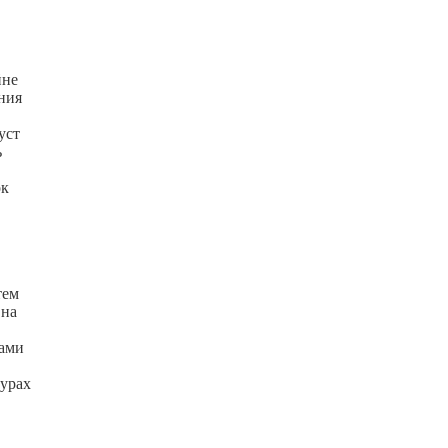
йне
ния
уст
ь
ок
тем
 на
цами
дурах