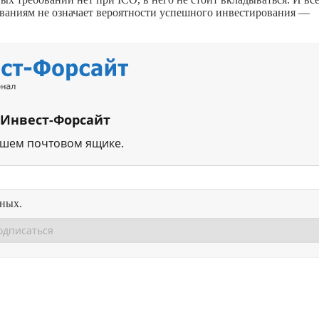
ованиям не означает вероятности успешного инвестирования —
 Инвест-Форсайт
ашем почтовом ящике.
нных.
Перейти в
Перейти в
Д