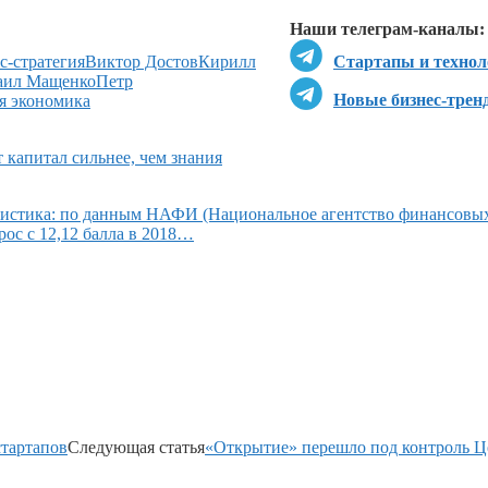
Наши телеграм-каналы:
с-стратегия
Виктор Достов
Кирилл
Стартапы и технол
аил Мащенко
Петр
Новые бизнес-трен
я экономика
капитал сильнее, чем знания
атистика: по данным НАФИ (Национальное агентство финансовы
ос с 12,12 балла в 2018…
стартапов
Следующая статья
«Открытие» перешло под контроль Ц