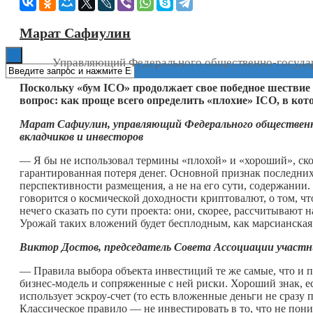
Книги
Марат Сафиулин
Управляющий Федерального общественно-государс
Поскольку «бум
ICO
» продолжает свое победное шествие
вопрос: как проще всего определить «плохие»
ICO
, в ко
Марат Сафиулин, управляющий Федерального общественн
вкладчиков и инвесторов
— Я бы не использовал термины «плохой» и «хороший», ско
гарантированная потеря денег. Основной признак последни
перспективности размещения, а не на его сути, содержани
говорится о космической доходности криптовалют, о том, чт
нечего сказать по сути проекта: они, скорее, рассчитывают
Урожай таких вложений будет бесплодным, как марсианская
Виктор Достов, председатель Совета Ассоциации участн
— Правила выбора объекта инвестиций те же самые, что и 
бизнес-модель и сопряженные с ней риски. Хороший знак, 
использует эскроу-счет (то есть вложенные деньги не сразу
Классическое правило — не инвестировать в то, что не пон