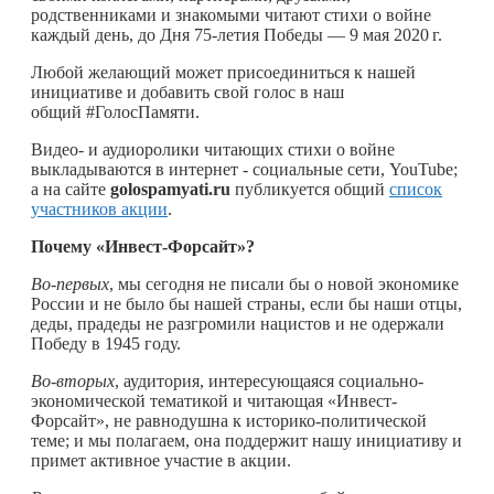
родственниками и знакомыми читают стихи о войне
каждый день, до Дня 75-летия Победы — 9 мая
2020 г.
Любой желающий может присоединиться к нашей
инициативе и добавить свой голос в наш
общий #ГолосПамяти.
Видео- и аудиоролики читающих стихи о войне
выкладываются в интернет - социальные сети, YouTube;
а на сайте
golospamyati.ru
публикуется общий
список
участников акции
.
Почему «Инвест-Форсайт»?
Во-первых
, мы сегодня не писали бы о новой экономике
России и не было бы нашей страны, если бы наши отцы,
деды, прадеды не разгромили нацистов и не одержали
Победу в 1945 году.
Во-вторых
, аудитория, интересующаяся социально-
экономической тематикой и читающая «Инвест-
Форсайт», не равнодушна к историко-политической
теме; и мы полагаем, она поддержит нашу инициативу и
примет активное участие в акции.