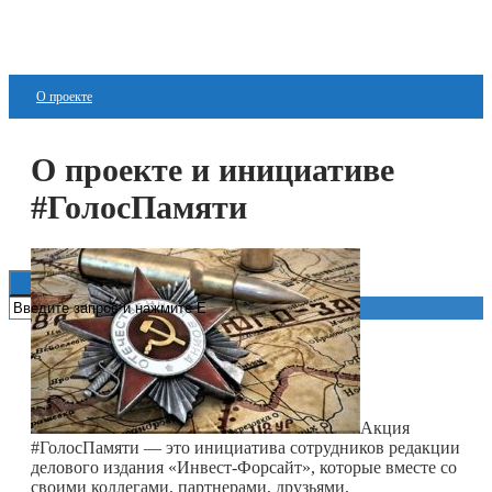
О проекте
Новости
О проекте и инициативе
Партнеры
#ГолосПамяти
Контакты
Акция
#ГолосПамяти — это инициатива сотрудников редакции
делового издания «Инвест-Форсайт», которые вместе со
своими коллегами, партнерами, друзьями,