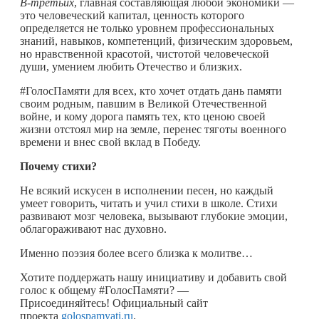
В-третьих
, главная составляющая любой экономики —
это человеческий капитал, ценность которого
определяется не только уровнем профессиональных
знаний, навыков, компетенций, физическим здоровьем,
но нравственной красотой, чистотой человеческой
души, умением любить Отечество и близких.
#ГолосПамяти для всех, кто хочет отдать дань памяти
своим родным, павшим в Великой Отечественной
войне, и кому дорога память тех, кто ценою своей
жизни отстоял мир на земле, перенес тяготы военного
времени и внес свой вклад в Победу.
Почему стихи?
Не всякий искусен в исполнении песен, но каждый
умеет говорить, читать и учил стихи в школе. Стихи
развивают мозг человека, вызывают глубокие эмоции,
облагораживают нас духовно.
Именно поэзия более всего близка к молитве…
Хотите поддержать нашу инициативу и добавить свой
голос к общему #ГолосПамяти? —
Присоединяйтесь! Официальный сайт
проекта
golospamyati.ru
.