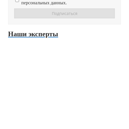
персональных данных.
Наши эксперты
Дмитрий Шумейко
Григорий Кухаренко
Алиса Мясникова
Александр Чикин
Виктор Зубик
Наталья Царёва