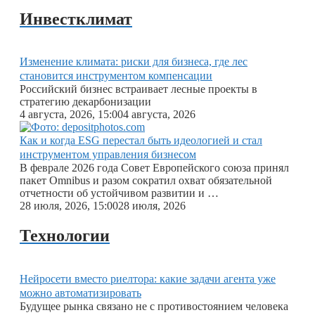
Игорь Яковлев
Инвестклимат
Артем Генкин
Андрей Хорошилов
Изменение климата: риски для бизнеса, где лес
становится инструментом компенсации
Дмитрий Кивелёв
Российский бизнес встраивает лесные проекты в
стратегию декарбонизации
Кирилл Кучинский
4 августа, 2026, 15:00
4 августа, 2026
Андрей Креер
Как и когда ESG перестал быть идеологией и стал
инструментом управления бизнесом
Кирилл Антонов
В феврале 2026 года Совет Европейского союза принял
пакет Omnibus и разом сократил охват обязательной
Андрей Кириллов
отчетности об устойчивом развитии и …
28 июля, 2026, 15:00
28 июля, 2026
Светлана Буравцова
Технологии
Мадина Абдусаламова
Сергей Охотин
Нейросети вместо риелтора: какие задачи агента уже
можно автоматизировать
Максим Обушенков
Будущее рынка связано не с противостоянием человека