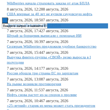
Wildberries начала страховать заказы от атак БПЛА
Книги
8 августа, 2026, 12:28
8 августа, 2026
США впервые за 40 лет не купили саудовскую нефть
7 августа, 2026, 18:50
7 августа, 2026
Эксперты объяснили обвал рубля
7 августа, 2026, 17:42
7 августа, 2026
Штраф за борщевик выписали с помощью ИИ
7 августа, 2026, 16:39
7 августа, 2026
Селлерам Wildberries предложили удобное банкротство
7 августа, 2026, 15:44
7 августа, 2026
Выручка финтех-группы «СВОЙ» резко выросла в I
полугодии
7 августа, 2026, 14:17
7 августа, 2026
Россия обошла три страны ЕС по зарплатам
7 августа, 2026, 13:08
7 августа, 2026
На рынке возникли противоречия
7 августа, 2026, 11:53
7 августа, 2026
Нефть снова растет из-за споров о проливе
7 августа, 2026, 10:46
7 августа, 2026
«25-летний» старик из мема может стать президентом