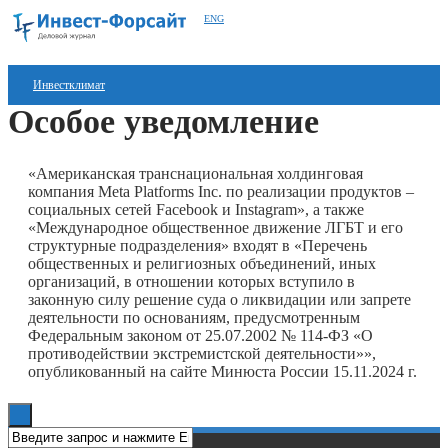
ENG
Инвестклимат
Особое уведомление
Финансы
Инвестиции
«Американская транснациональная холдинговая
компания Meta Platforms Inc. по реализации продуктов ‒
Блокчейн
социальных сетей Facebook и Instagram», а также
«Международное общественное движение ЛГБТ и его
структурные подразделения» входят в «Перечень
Стартапы
общественных и религиозных объединений, иных
организаций, в отношении которых вступило в
Технологии
законную силу решение суда о ликвидации или запрете
деятельности по основаниям, предусмотренным
ESG
Федеральным законом от 25.07.2002 № 114-ФЗ «О
противодействии экстремистской деятельности»»,
Книги
опубликованный на сайте Минюста России 15.11.2024 г.
О нас