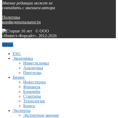
Мнение редакции может не
совпадать с мнением автора
Политика
конфиденциальности
© ООО
«Инвест-Форсайт», 2012-
2026
Меню
ESG
Экономика
Инвестклимат
Аналитика
Прогнозы
Бизнес
Инвестиции
Финансы
Блокчейн
Стартапы
Технологии
Книги
Эксперты
Экспертное мнение