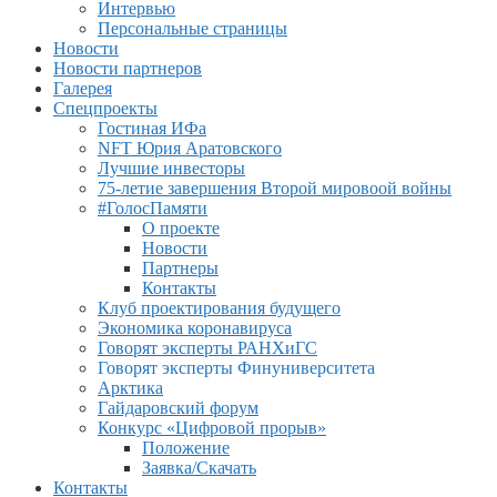
Интервью
Персональные страницы
Новости
Новости партнеров
Галерея
Спецпроекты
Гостиная ИФа
NFT Юрия Аратовского
Лучшие инвесторы
75-летие завершения Второй мировоой войны
#ГолосПамяти
О проекте
Новости
Партнеры
Контакты
Клуб проектирования будущего
Экономика коронавируса
Говорят эксперты РАНХиГС
Говорят эксперты Финуниверситета
Арктика
Гайдаровский форум
Конкурс «Цифровой прорыв»
Положение
Заявка/Скачать
Контакты