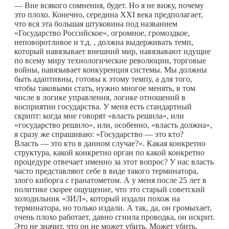
— Вне всякого сомнения, будет. Но я не вижу, почему
это плохо. Конечно, середина XXI века предполагает,
что вся эта большая штуковина под названием
«Государство Российское», огромное, громоздкое,
неповоротливое и т.д. , должна выдерживать темп,
который навязывает внешний мир, навязывают идущие
по всему миру технологические революции, торговые
войны, навязывает конкуренция системы. Мы должны
быть адаптивны, готовы к этому темпу, а для того,
чтобы таковыми стать, нужно многое менять, в том
числе в логике управления, логике отношений в
восприятии государства. У меня есть стандартный
скрипт: когда мне говорят «власть решила», или
«государство решило», или, особенно, «власть должна»,
я сразу же спрашиваю: «Государство — это кто?
Власть — это кто в данном случае?». Какая конкретно
структура, какой конкретно орган по какой конкретно
процедуре отвечает именно за этот вопрос? У нас власть
часто представляют себе в виде такого терминатора,
злого киборга с гранатометом. А у меня после 25 лет в
политике скорее ощущение, что это старый советский
холодильник «ЗИЛ», который издали похож на
терминатора, но только издали. А так, да, он громыхает,
очень плохо работает, давно сгнила проводка, он искрит.
Это не значит, что он не может убить. Может убить,