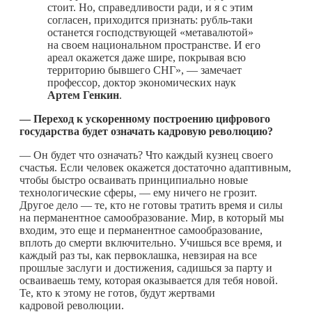
стоит. Но, справедливости ради, и я с этим
согласен, приходится признать: рубль-таки
останется господствующей «метавалютой»
на своем национальном пространстве. И его
ареал окажется даже шире, покрывая всю
территорию бывшего СНГ», — замечает
профессор, доктор экономических наук
Артем Генкин
.
— Переход к ускоренному построению цифрового
государства будет означать кадровую революцию?
— Он будет что означать? Что каждый кузнец своего
счастья. Если человек окажется достаточно адаптивным,
чтобы быстро осваивать принципиально новые
технологические сферы, — ему ничего не грозит.
Другое дело — те, кто не готовы тратить время и силы
на перманентное самообразование. Мир, в который мы
входим, это еще и перманентное самообразование,
вплоть до смерти включительно. Учишься все время, и
каждый раз ты, как первоклашка, невзирая на все
прошлые заслуги и достижения, садишься за парту и
осваиваешь тему, которая оказывается для тебя новой.
Те, кто к этому не готов, будут жертвами
кадровой революции.