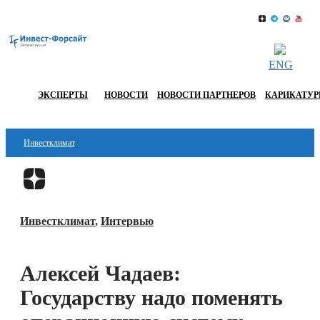
ENG
ЭКСПЕРТЫ
НОВОСТИ
НОВОСТИ ПАРТНЕРОВ
КАРИКАТУ
Инвестклимат
Финансы
Перейти в
Дзен
Инвестиции
Инвестклимат
,
Интервью
Блокчейн
Стартапы
Алексей Чадаев:
Технологии
Государству надо поменять
ESG