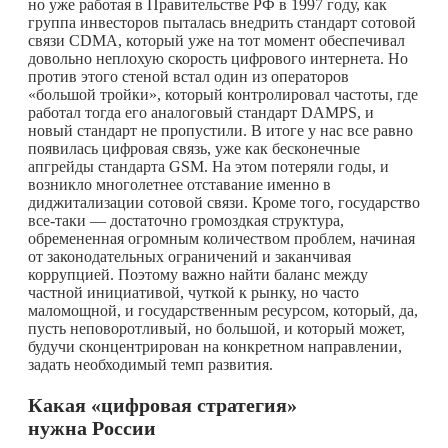
но уже работая в Правительстве РФ в 1997 году, как
группа инвесторов пыталась внедрить стандарт сотовой
связи CDMA, который уже на тот момент обеспечивал
довольно неплохую скорость цифрового интернета. Но
против этого стеной встал один из операторов
«большой тройки», который контролировал частоты, где
работал тогда его аналоговый стандарт DAMPS, и
новый стандарт не пропустили. В итоге у нас все равно
появилась цифровая связь, уже как бесконечные
апгрейды стандарта GSM. На этом потеряли годы, и
возникло многолетнее отставание именно в
диджитализации сотовой связи. Кроме того, государство
все-таки — достаточно громоздкая структура,
обремененная огромным количеством проблем, начиная
от законодательных ограничений и заканчивая
коррупцией. Поэтому важно найти баланс между
частной инициативой, чуткой к рынку, но часто
маломощной, и государственным ресурсом, который, да,
пусть неповоротливый, но большой, и который может,
будучи сконцентрирован на конкретном направлении,
задать необходимый темп развития.
Какая «цифровая стратегия»
нужна России