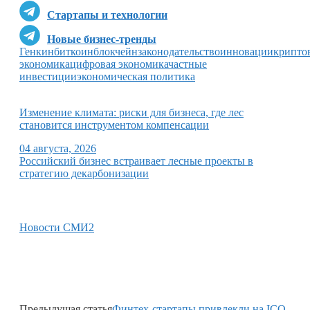
Стартапы и технологии
Новые бизнес-тренды
Генкин
биткоин
блокчейн
законодательство
инновации
крипто
экономика
цифровая экономика
частные
инвестиции
экономическая политика
Изменение климата: риски для бизнеса, где лес
становится инструментом компенсации
04 августа, 2026
Российский бизнес встраивает лесные проекты в
стратегию декарбонизации
Новости СМИ2
Предыдущая статья
Финтех-стартапы привлекли на ICO