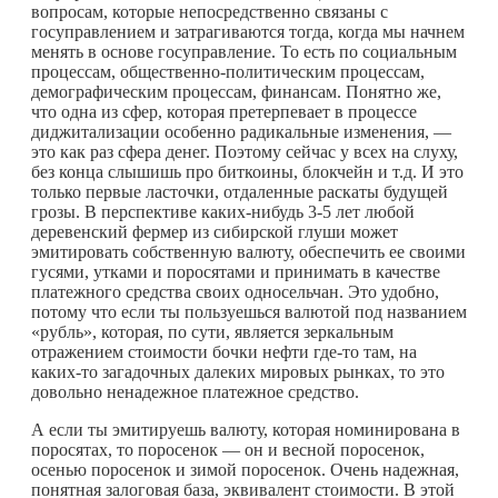
вопросам, которые непосредственно связаны с
госуправлением и затрагиваются тогда, когда мы начнем
менять в основе госуправление. То есть по социальным
процессам, общественно-политическим процессам,
демографическим процессам, финансам. Понятно же,
что одна из сфер, которая претерпевает в процессе
диджитализации особенно радикальные изменения, —
это как раз сфера денег. Поэтому сейчас у всех на слуху,
без конца слышишь про биткоины, блокчейн и т.д. И это
только первые ласточки, отдаленные раскаты будущей
грозы. В перспективе
каких-нибудь
3-5 лет любой
деревенский фермер из сибирской глуши может
эмитировать собственную валюту, обеспечить ее своими
гусями, утками и поросятами и принимать в качестве
платежного средства своих односельчан. Это удобно,
потому что если ты пользуешься валютой под названием
«рубль», которая, по сути, является зеркальным
отражением стоимости бочки нефти
где-то
там, на
каких-то
загадочных далеких мировых рынках, то это
довольно ненадежное платежное средство.
А если ты эмитируешь валюту, которая номинирована в
поросятах, то поросенок — он и весной поросенок,
осенью поросенок и зимой поросенок. Очень надежная,
понятная залоговая база, эквивалент стоимости. В этой