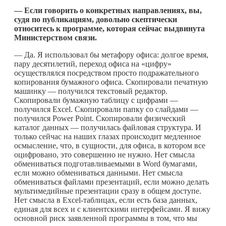
— Если говорить о конкретных направлениях, вы,
судя по публикациям, довольно скептически
относитесь к программе, которая сейчас выдвинута
Министерством связи.
— Да. Я использовал бы метафору офиса: долгое время,
пару десятилетий, переход офиса на «цифру»
осуществлялся посредством просто подражательного
копирования бумажного офиса. Скопировали печатную
машинку — получился текстовый редактор.
Скопировали бумажную таблицу с цифрами —
получился Excel. Скопировали папку со слайдами —
получился Power Point. Скопировали физический
каталог данных — получилась файловая структура. И
только сейчас на наших глазах происходит медленное
осмысление, что, в сущности, для офиса, в котором все
оцифровано, это совершенно не нужно. Нет смысла
обмениваться подготавливаемыми в Word бумагами,
если можно обмениваться данными. Нет смысла
обмениваться файлами презентаций, если можно делать
мультимедийные презентации сразу в общем доступе.
Нет смысла в Excel-таблицах, если есть база данных,
единая для всех и с клиентскими интерфейсами. Я вижу
основной риск заявленной программы в том, что мы