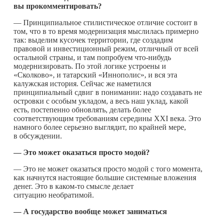
вы прокомментировать?
— Принципиальное стилистическое отличие состоит в
том, что в то время модернизация мыслилась примерно
так: выделим кусочек территории, где создадим
правовой и инвестиционный режим, отличный от всей
остальной страны, и там попробуем
что-нибудь
модернизировать. По этой логике устроены и
«Сколково», и татарский «Иннополис», и вся эта
калужская история. Сейчас же наметился
принципиальный сдвиг в понимании: надо создавать не
островки с особым укладом, а весь наш уклад, какой
есть, постепенно обновлять, делать более
соответствующим требованиям середины XXI века. Это
намного более серьезно выглядит, по крайней мере,
в обсуждении.
— Это может оказаться просто модой?
— Это не может оказаться просто модой с того момента,
как начнутся настоящие большие системные вложения
денег. Это в
каком-то
смысле делает
ситуацию необратимой.
— А государство вообще может заниматься