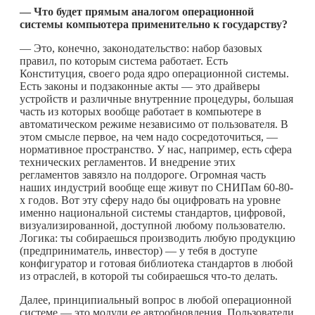
— Что будет прямым аналогом операционной
системы компьютера применительно к государству?
— Это, конечно, законодательство: набор базовых
правил, по которым система работает. Есть
Конституция, своего рода ядро операционной системы.
Есть законы и подзаконные акты — это драйверы
устройств и различные внутренние процедуры, большая
часть из которых вообще работает в компьютере в
автоматическом режиме независимо от пользователя. В
этом смысле первое, на чем надо сосредоточиться, —
нормативное пространство. У нас, например, есть сфера
технических регламентов. И внедрение этих
регламентов завязло на полдороге. Огромная часть
наших индустрий вообще еще живут по СНИПам 60-80-
х годов. Вот эту сферу надо бы оцифровать на уровне
именно национальной системы стандартов, цифровой,
визуализированной, доступной любому пользователю.
Логика: ты собираешься производить любую продукцию
(предприниматель, инвестор) — у тебя в доступе
конфигуратор и готовая библиотека стандартов в любой
из отраслей, в которой ты собираешься
что-то
делать.
Далее, принципиальный вопрос в любой операционной
системе — это модули ее автообновления. Пользователи