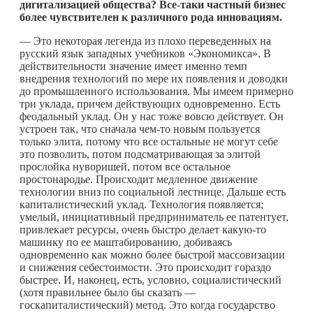
дигитализацией общества? Все-таки частный бизнес
более чувствителен к различного рода инновациям.
— Это некоторая легенда из плохо переведенных на
русский язык западных учебников «Экономикса». В
действительности значение имеет именно темп
внедрения технологий по мере их появления и доводки
до промышленного использования. Мы имеем примерно
три уклада, причем действующих одновременно. Есть
феодальный уклад. Он у нас тоже вовсю действует. Он
устроен так, что сначала
чем-то
новым пользуется
только элита, потому что все остальные не могут себе
это позволить, потом подсматривающая за элитой
прослойка нуворишей, потом все остальное
простонародье. Происходит медленное движение
технологии вниз по социальной лестнице. Дальше есть
капиталистический уклад. Технология появляется;
умелый, инициативный предприниматель ее патентует,
привлекает ресурсы, очень быстро делает
какую-то
машинку по ее маштабированию, добиваясь
одновременно как можно более быстрой массовизации
и снижения себестоимости. Это происходит гораздо
быстрее. И, наконец, есть, условно, социалистический
(хотя правильнее было бы сказать —
госкапиталистический) метод. Это когда государство