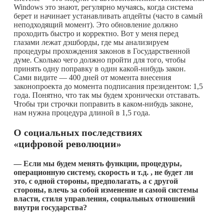
Windows это знают, регулярно мучаясь, когда система
берет и начинает устанавливать апдейты (часто в самый
неподходящий момент). Это обновление должно
проходить быстро и корректно. Вот у меня перед
глазами лежат дэшборды, где мы анализируем
процедуры прохождения законов в Государственной
думе. Сколько чего должно пройти для того, чтобы
принять одну поправку в один
какой-нибудь
закон.
Сами видите — 400 дней от момента внесения
законопроекта до момента подписания президентом: 1,5
года. Понятно, что так мы будем хронически отставать.
Чтобы три строчки поправить в
каком-нибудь
законе,
нам нужна процедура длиной в 1,5 года.
О социальных последствиях
«цифровой революции»
— Если мы будем менять функции, процедуры,
операционную систему, скорость и т.д. , не будет ли
это, с одной стороны, предполагать, а с другой
стороны, влечь за собой изменение и самой системы
власти, стиля управления, социальных отношений
внутри государства?