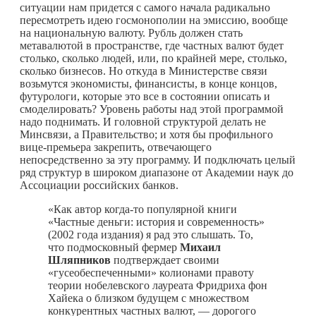
ситуации нам придется с самого начала радикально
пересмотреть идею госмонополии на эмиссию, вообще
на национальную валюту. Рубль должен стать
метавалютой в пространстве, где частных валют будет
столько, сколько людей, или, по крайней мере, столько,
сколько бизнесов. Но откуда в Министерстве связи
возьмутся экономисты, финансисты, в конце концов,
футурологи, которые это все в состоянии описать и
смоделировать? Уровень работы над этой программой
надо поднимать. И головной структурой делать не
Минсвязи, а Правительство; и хотя бы профильного
вице-премьера закрепить, отвечающего
непосредственно за эту программу. И подключать целый
ряд структур в широком диапазоне от Академии наук до
Ассоциации российских банков.
«Как автор
когда-то
популярной книги
«Частные деньги: история и современность»
(2002 года издания) я рад это слышать. То,
что подмосковный фермер
Михаил
Шляпников
подтверждает своими
«гусеобеспеченными» колионами правоту
теории нобелевского лауреата Фридриха фон
Хайека о близком будущем с множеством
конкурентных частных валют, — дорогого