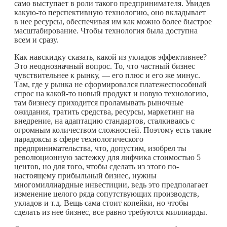
само выступает в роли такого предпринимателя. Увидев
какую-то
перспективную технологию, оно вкладывает
в нее ресурсы, обеспечивая им как можно более быстрое
масштабирование. Чтобы технология была доступна
всем и сразу.
Как навскидку сказать, какой из укладов эффективнее?
Это неоднозначный вопрос. То, что частный бизнес
чувствительнее к рынку, — его плюс и его же минус.
Там, где у рынка не сформировался платежеспособный
спрос на
какой-то
новый продукт и новую технологию,
там бизнесу приходится проламывать рыночные
ожидания, тратить средства, ресурсы, маркетинг на
внедрение, на адаптацию стандартов, сталкиваясь с
огромным количеством сложностей. Поэтому есть такие
парадоксы в сфере технологического
предпринимательства, что, допустим, изобрел ты
революционную застежку для лифчика стоимостью 5
центов, но для того, чтобы сделать из этого по-
настоящему прибыльный бизнес, нужны
многомиллиардные инвестиции, ведь это предполагает
изменение целого ряда сопутствующих производств,
укладов и т.д. Вещь сама стоит копейки, но чтобы
сделать из нее бизнес, все равно требуются миллиарды.