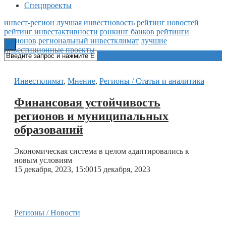
Спецпроекты
Книги
инвест-регион
лучшая инвестновость
рейтинг новостей
рейтинг инвестактивности
рэнкинг банков
рейтинги
регионов
региональный инвестклимат
лучшие
инвестиционные проекты
Инвестклимат
,
Мнение
,
Регионы / Статьи и аналитика
Финансовая устойчивость
регионов и муниципальных
образований
Экономическая система в целом адаптировались к
новым условиям
15 декабря, 2023, 15:00
15 декабря, 2023
Регионы / Новости