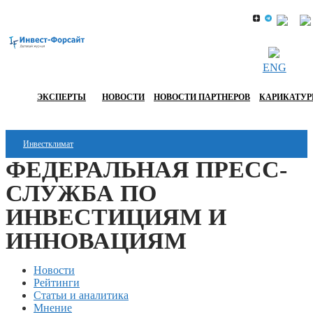
ENG
ЭКСПЕРТЫ
НОВОСТИ
НОВОСТИ ПАРТНЕРОВ
КАРИКАТУ
Инвестклимат
ФЕДЕРАЛЬНАЯ ПРЕСС-
Финансы
СЛУЖБА ПО
Инвестиции
ИНВЕСТИЦИЯМ И
Блокчейн
ИННОВАЦИЯМ
Стартапы
Новости
Рейтинги
Технологии
Статьи и аналитика
Мнение
ESG