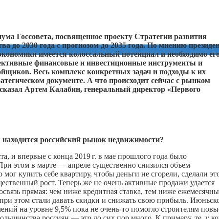
диума Госсовета, посвященное проекту Стратегии развития
 до 2030 года с прогнозом до 2035 года. По мнению президен
экономики имеется колоссальный потенциал и необходимо его
ффективные финансовые и инвестиционные инструменты и
йщиков. Весь комплекс конкретных задач и подходы к их
тегическом документе. А что происходит сейчас с рынком
сказал Артем Калабин, генеральный директор «Первого
я находится российский рынок недвижимости?
та, и впервые с конца
2019 г.
в мае прошлого года было
При этом в марте — апреле существенно снизился объем
 мог купить себе квартиру, чтобы деньги не сгорели, сделали эт
ественный рост. Теперь же не очень активные продажи удается
связь прямая: чем ниже кредитная ставка, тем ниже ежемесячн
 при этом стали давать скидки и снижать свою прибыль. Июньск
чений на уровне 9,5% пока не
очень-то
помогло строителям повы
льшинства россиян — это до сих пор много. К примеру, те, у ко