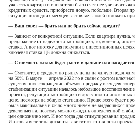
уже есть квартира и они хотели бы за счет нее увеличить жи
кредитных средств, приобрести новую, побольше. Вторая п
ситуация последних месяцев заставляет людей отложить при
— Ваш совет — брать или не брать сейчас кредит?
— Зависит от конкретной ситуации. Если квартира нужна, чт
предложение от надежного застройщика, то, конечно, ипоте
ставка. А вот ипотеку для покупки в инвестиционных целях 
ключевая ставка ЦБ должна снижаться.
— Стоимость жилья будет расти и дальше или ожидается
— Смотрите, в среднем по рынку цены на жилую недвижимо
на 50%. В марте — апреле 2022-го в связи с ростом ключев
существенное сокращение объемов продаж у всех девелопер
стабилизации ситуации началось небольшое восстановление.
проекта, репутации застройщика и доступности ипотечных 
цене, несмотря на общую стагнацию. Проще всего будет прое
была максимальна и было много ничем не выдающихся проек
девелопмента, поэтому можно ожидать определенной стаби
цен однозначно нет. И вот тогда для стимулирования прода
Итоговая величина дисконта зависит от готовности проекта