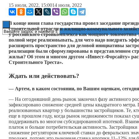
15 июля, 2022, 15:00
14 июля, 2022
Книги
В конце июня глава государства провел заседание прези
строительной отрасли и жилищно-коммунального хозяйства
у российского стройкомплекса как мощного локомотива 
полной мере реализовывать, для чего надо внедрять э
расширять пространство для деловой инициативы застро
реализации были сформулированы в представленном стра
жилья? Об этом и многом другом «
Инвест-Форсайту» рас
Строительного Треста».
Ждать или действовать?
— Артем, в каком состоянии, по Вашим оценкам, сегодн
— На сегодняшний день рынок закончил фазу активного рос
зафиксировано снижение средней цены квадратного метра. 
реализованных квартир у большинства застройщиков. Те, кто
еще в прошлом году, когда рынок недвижимости показал сущ
поддерживать во многом субсидированной ипотекой. Взаимо
платеж и больше потребительская активность. Застройщики
снижение регулятором ключевой ставки до февральских зна
продажи, потому что рыночная ставка ипотеки 11–12% для бо