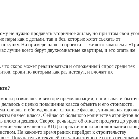
му не нужно продавать вторичное жилье, но при этом свой уго
е пары как с детьми, так и без, которые хотят съехать от
покупку. На примере нашего проекта — жилого комплекса «Тр
час лучше всего берут двухкомнатные квартиры, и это опять же
, что скоро может реализоваться и отложенный спрос среди тех
тов, сроки по которым как раз истекут, и вложат их
укта?
ости развивался в векторе премиализации, нанизывая избыточ
 делалось с целью повышения класса объекта и его стоимости.
материалы и оборудование, сложные фасады, уникальная идеоло
ты бизнес-класса. Сейчас от большого количества атрибутов л
ть плохо и дешево. Скорее, речь идет об откате продукта до уровн
тижение максимального КПД и практичности использования площ
анством. На
какое-то
время рынок перейдет к строительству
ы». Покупатель в текущей ситуации точно не готов переплачи