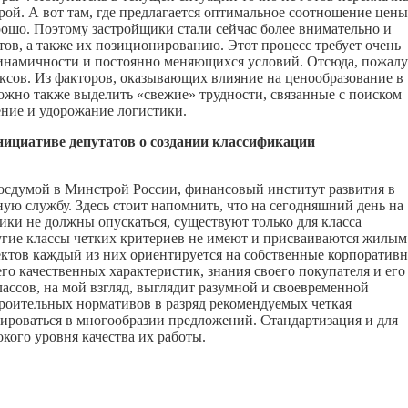
ой. А вот там, где предлагается оптимальное соотношение цены
рошо. Поэтому застройщики стали сейчас более внимательно и
ов, а также их позиционированию. Этот процесс требует очень
динамичности и постоянно меняющихся условий. Отсюда, пожалу
ксов. Из факторов, оказывающих влияние на ценообразование в
можно также выделить «свежие» трудности, связанные с поиском
ние и удорожание логистики.
ициативе депутатов о создании классификации
Госдумой в Минстрой России, финансовый институт развития в
службу. Здесь стоит напомнить, что на сегодняшний день на
ки не должны опускаться, существуют только для класса
ругие классы четких критериев не имеют и присваиваются жилым
ектов каждый из них ориентируется на собственные корпоратив
его качественных характеристик, знания своего покупателя и его
ассов, на мой взгляд, выглядит разумной и своевременной
троительных нормативов в разряд рекомендуемых четкая
ироваться в многообразии предложений. Стандартизация и для
ого уровня качества их работы.