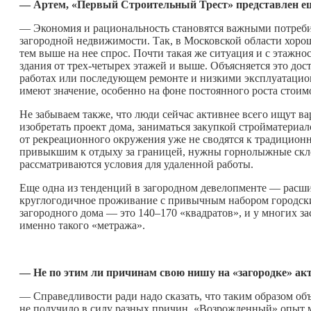
— Артем, «Первый Строительный Трест» представлен еще
— Экономия и рациональность становятся важными потреби
загородной недвижимости. Так, в Московской области хоро
тем выше на нее спрос. Почти такая же ситуация и с этажн
здания от трех-четырех этажей и выше. Объясняется это до
работах или последующем ремонте и низкими эксплуатацио
имеют значение, особенно на фоне постоянного роста стоим
Не забываем также, что люди сейчас активнее всего ищут в
изобретать проект дома, заниматься закупкой стройматериал
от рекреационного окружения уже не сводятся к традицио
привыкшим к отдыху за границей, нужны горнолыжные склон
рассматриваются условия для удаленной работы.
Еще одна из тенденций в загородном девелопменте — расши
круглогодичное проживание с привычным набором городски
загородного дома — это 140–170 «квадратов», и у многих 
именно такого «метража».
— Не по этим ли причинам свою нишу на «загородке» ак
— Справедливости ради надо сказать, что таким образом об
не получило в силу разных причин. «Возрожденный» опыт м