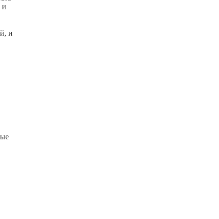
 и
й, и
ные