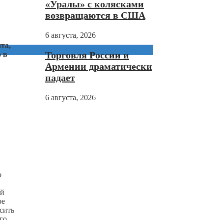
«Уралы» с колясками
возвращаются в США
6 августа, 2026
та,
Торговля России и
 в
Армении драматически
падает
6 августа, 2026
о
ый
ое
сить
го