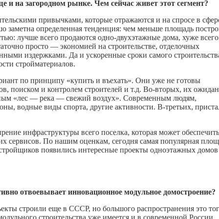
 и на загородном рынке. Чем сейчас живет этот сегмент?
тельскими привычками, которые отражаются и на спросе в сфер
шо заметна определенная тенденция: чем меньше площадь постро
остью: лучше всего продаются одно-двухэтажные дома, хуже всег
статочно просто — экономией на строительстве, отделочных
нными издержками. Да и ускоренные сроки самого строительств
ости стройматериалов.
ариант по принципу «купить и въехать». Они уже не готовы
ов, поиском и контролем строителей и т.д. Во-вторых, их ожида
нным «лес — река — свежий воздух». Современным людям,
ы, водные виды спорта, другие активности. В-третьих, приста
рение инфраструктуры всего поселка, которая может обеспечит
х сервисов. По нашим оценкам, сегодня самая популярная площ
застройщиков появились интересные проекты одноэтажных домов
тивно отвоевывает инновационное модульное домостроение?
ъекты строили еще в СССР, но большого распространения это то
одульного строительства уже имеется и в современной России.