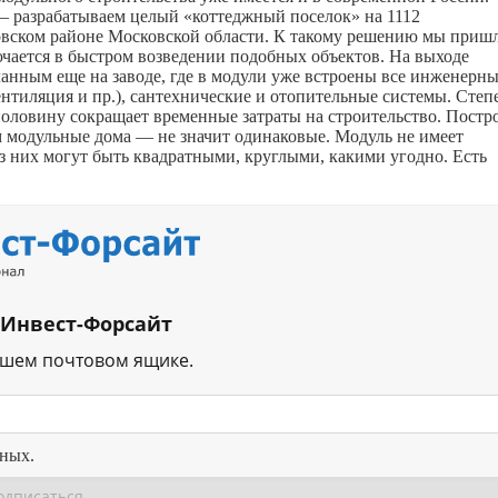
— разрабатываем целый «коттеджный поселок» на 1112
овском районе Московской области. К такому решению мы приш
ючается в быстром возведении подобных объектов. На выходе
анным еще на заводе, где в модули уже встроены все инженерн
нтиляция и пр.), сантехнические и отопительные системы. Степ
оловину сокращает временные затраты на строительство. Постр
ом модульные дома — не значит одинаковые. Модуль не имеет
из них могут быть квадратными, круглыми, какими угодно. Есть
 Инвест-Форсайт
ашем почтовом ящике.
нных.