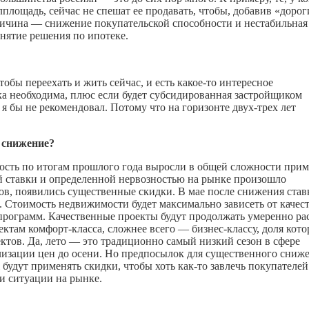
лплощадь, сейчас не спешат ее продавать, чтобы, добавив «доро
ричина — снижение покупательской способности и нестабильная
нятие решения по ипотеке.
обы переехать и жить сейчас, и есть
какое-то
интересное
ка необходима, плюс если будет субсидированная застройщиком
я бы не рекомендовал. Потому что на горизонте двух-трех лет
 снижение?
сть по итогам прошлого года выросли в общей сложности при
ой ставки и определенной нервозностью на рынке произошло
ов, появились существенные скидки. В мае после снижения став
 Стоимость недвижимости будет максимально зависеть от качес
программ. Качественные проекты будут продолжать умеренно ра
ктам комфорт-класса, сложнее всего — бизнес-классу, доля кото
тов. Да, лето — это традиционно самый низкий сезон в сфере
лизации цен до осени. Но предпосылок для существенного сниж
ж будут применять скидки, чтобы хоть
как-то
завлечь покупателей
 и ситуации на рынке.