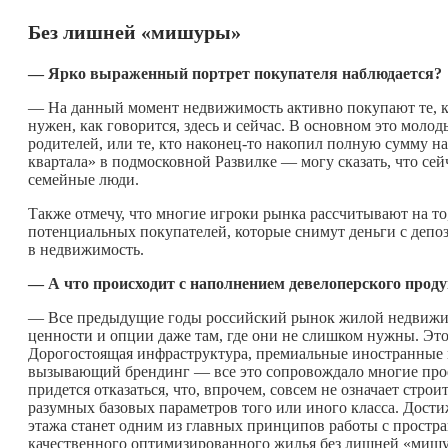
Без лишней «мишуры»
— Ярко выраженный портрет покупателя наблюдается?
— На данный момент недвижимость активно покупают те, ко
нужен, как говорится, здесь и сейчас. В основном это молоды
родителей, или те, кто
наконец-то
накопил полную сумму на 
квартала» в подмосковной Развилке — могу сказать, что сей
семейные люди.
Также отмечу, что многие игроки рынка рассчитывают на то
потенциальных покупателей, которые снимут деньги с депози
в недвижимость.
— А что происходит с наполнением девелоперского прод
— Все предыдущие годы российский рынок жилой недвижим
ценности и опции даже там, где они не слишком нужны. Это
Дорогостоящая инфраструктура, премиальные иностранные 
вызывающий брендинг — все это сопровождало многие проек
придется отказаться, что, впрочем, совсем не означает строи
разумных базовых параметров того или иного класса. Дос
этажа станет одним из главных принципов работы с простр
качественного оптимизированного жилья без лишней «мишур