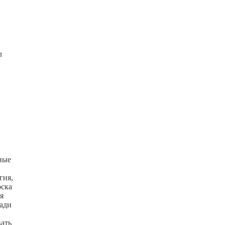
л
и
ные
гия,
оска
я
ади
вать