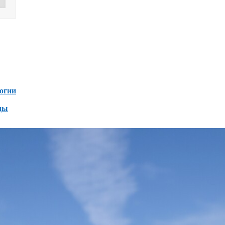
Дзен
зен
огии
ды