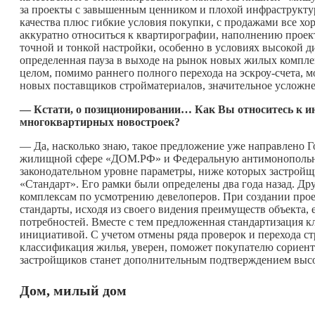
за проекты с завышенным ценником и плохой инфраструктур
качества плюс гибкие условия покупки, с продажами все хо
аккуратно относиться к квартирографии, наполнению проект
точной и тонкой настройки, особенно в условиях высокой 
определенная пауза в выходе на рынок новых жилых компле
целом, помимо раннего полного перехода на эскроу-счета, 
новых поставщиков стройматериалов, значительное усложне
— Кстати, о позиционировании… Как Вы относитесь к ин
многоквартирных новостроек?
— Да, насколько знаю, такое предложение уже направлено 
жилищной сфере «ДОМ.РФ» и Федеральную антимонопольную 
законодательном уровне параметры, ниже которых застройщи
«Стандарт». Его рамки были определены два года назад. Д
комплексам по усмотрению девелоперов. При создании про
стандарты, исходя из своего видения преимуществ объекта, 
потребностей. Вместе с тем предложенная стандартизация кл
инициативой. С учетом отмены ряда проверок и перехода с
классификация жилья, уверен, поможет покупателю сориент
застройщиков станет дополнительным подтверждением высок
Дом, милый дом