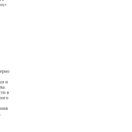
гих»
мерно
ки и
тва
сти в
рого
ения
.