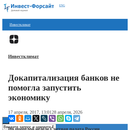
ENG
Инвестклимат
Финансы
Перейти в
Дзен
Инвестиции
Инвестклимат
Блокчейн
Стартапы
Докапитализация банков не
Технологии
помогла запустить
ESG
экономику
Книги
17 апреля, 2017, 13:01
28 апреля, 2026
На прошлой неделе Счетная палата России