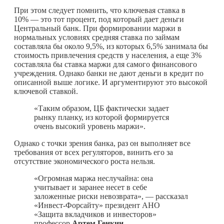
При этом следует помнить, что ключевая ставка в
10% — это тот процент, под который дает деньги
Центральный банк. При формировании маржи в
нормальных условиях средняя ставка по займам
составляла бы около 9,5%, из которых 6,5% занимала бы
стоимость привлечения средств у населения, а еще 3%
составляла бы ставка маржи для самого финансового
учреждения. Однако банки не дают деньги в кредит по
описанной выше логике. И аргументируют это высокой
ключевой ставкой.
«Таким образом, ЦБ фактически задает
рынку планку, из которой формируется
очень высокий уровень маржи».
Однако с точки зрения банка, раз он выполняет все
требования от всех регуляторов, винить его за
отсутствие экономического роста нельзя.
«Огромная маржа неслучайна: она
учитывает и заранее несет в себе
заложенные риски невозврата», — рассказал
«Инвест-Форсайту» президент АНО
«Защита вкладчиков и инвесторов»
профессор
Артем Генкин
.