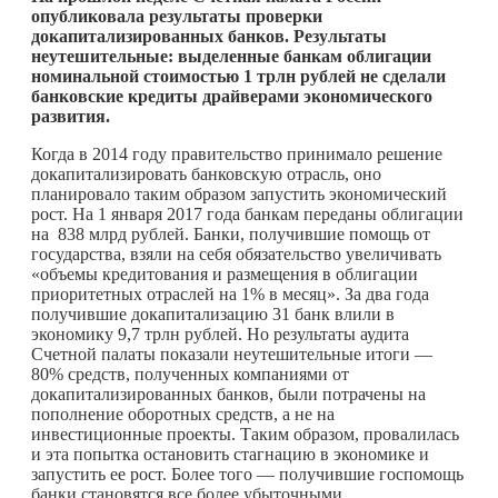
опубликовала результаты проверки
докапитализированных банков. Результаты
неутешительные: выделенные банкам облигации
номинальной стоимостью 1 трлн рублей не сделали
банковские кредиты драйверами экономического
развития.
Когда в 2014 году правительство принимало решение
докапитализировать банковскую отрасль, оно
планировало таким образом запустить экономический
рост. На 1 января 2017 года банкам переданы облигации
на 838 млрд рублей. Банки, получившие помощь от
государства, взяли на себя обязательство увеличивать
«объемы кредитования и размещения в облигации
приоритетных отраслей на 1% в месяц». За два года
получившие докапитализацию 31 банк влили в
экономику 9,7 трлн рублей. Но результаты аудита
Счетной палаты показали неутешительные итоги —
80% средств, полученных компаниями от
докапитализированных банков, были потрачены на
пополнение оборотных средств, а не на
инвестиционные проекты. Таким образом, провалилась
и эта попытка остановить стагнацию в экономике и
запустить ее рост. Более того — получившие госпомощь
банки становятся все более убыточными.