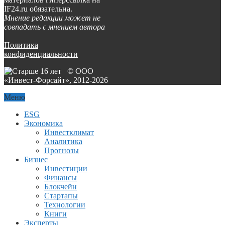
IF24.ru обязательна.
Мнение редакции может не
совпадать с мнением автора
Политика
конфиденциальности
© ООО
«Инвест-Форсайт», 2012-
2026
Меню
ESG
Экономика
Инвестклимат
Аналитика
Прогнозы
Бизнес
Инвестиции
Финансы
Блокчейн
Стартапы
Технологии
Книги
Эксперты