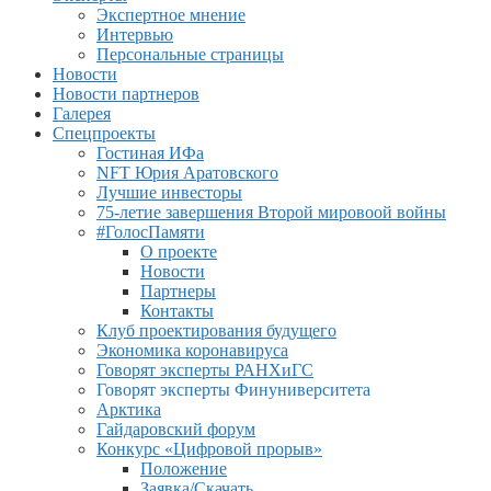
Экспертное мнение
Интервью
Персональные страницы
Новости
Новости партнеров
Галерея
Спецпроекты
Гостиная ИФа
NFT Юрия Аратовского
Лучшие инвесторы
75-летие завершения Второй мировоой войны
#ГолосПамяти
О проекте
Новости
Партнеры
Контакты
Клуб проектирования будущего
Экономика коронавируса
Говорят эксперты РАНХиГС
Говорят эксперты Финуниверситета
Арктика
Гайдаровский форум
Конкурс «Цифровой прорыв»
Положение
Заявка/Скачать