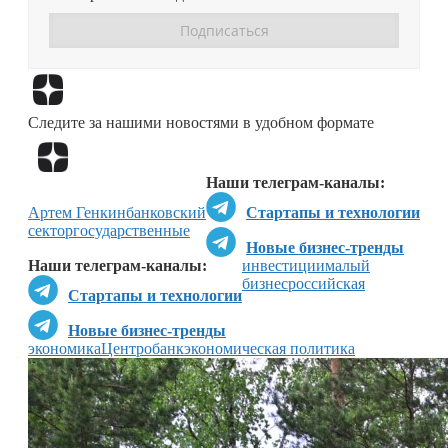
Перейти в
Дзен
Следите за нашими новостями в удобном формате
Перейти в
Дзен
Наши телеграм-каналы:
Артем Генкин
банковский
Стартапы и технологии
сектор
государственные
Новые бизнес-тренды
Наши телеграм-каналы:
инвестиции
малый
бизнес
российская
Стартапы и технологии
Новые бизнес-тренды
экономика
Центробанк
экономическая политика