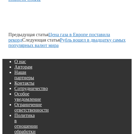
Предыдущая статья
Цена газа в Европе поставила
рекорд
Следующая статья
Рубль вошел в двадцатку самых
популярных валют мира
О нас
Авторам
Наши
партнеры
Контакты
Сотрудничество
Особое
уведомление
Ограничение
ответственности
Политика
в
отношении
обработки