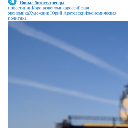
Новые бизнес-тренды
инвестиции
Коронаэкономика
российская
экономика
Художник Юрий Аратовский
экономическая
политика