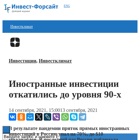
ENG
Инвестклимат
Финансы
Перейти в
Дзен
Инвестиции
Инвестиции
,
Инвестклимат
Блокчейн
Стартапы
Иностранные инвестиции
Технологии
откатились до уровня 90-х
ESG
14 сентября, 2021, 15:00
13 сентября, 2021
Книги
В
результате
пандемии
приток прямых иностранных
инвестиций в Россию
упал
на
70
%,
до
$10
миллиардов.
В
последний
раз
Россия
наблюдала