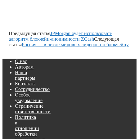
Предыдущая статья
JPMorgan будет использовать
алгоритм блокчейн-анонимности ZCash
Следующая
статья
Россия — в числе мировых лидеров по блокчейну
О нас
Авторам
Наши
партнеры
Контакты
Сотрудничество
Особое
уведомление
Ограничение
ответственности
Политика
в
отношении
обработки