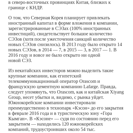
в северо-восточных провинциях Китая, близких к
границе с КНДР.
О том, что Северная Корея планирует привлекать
иностранный капитал в форме вложения в компании,
зарегистрированные в СЭЗах (100% иностранных
инвестиций), свидетельствует большое количество
СЭЗов (хотя после ужесточения санкций количество
новых СЭЗов снизилось). В 2013 году было открыто 14
новых СЭЗов, в 2014 — 7, в 2015 — 3, в 2017 — 1. В
2016 году и вовсе не было открыто ни одной
новой СЭЗ.
Из некитайских инвесторов можно выделить такие
крупные компании, как египетский
телекоммуникационный оператор Orascom и
французскую цементную компанию Lafarge. Правда,
следует упомянуть, что Orascom, как и китайская Xiyang
Group, несет убытки и, видимо, с рынка уйдет.
Южнокорейские компании инвестировали
преимущественно в технопарк «Кэсон» до его закрытия
в феврале 2016 года и в туристическую зону «Гора
Кымган». В «Кэсоне» — судя по состоянию перед его
закрытием — находились 120 южнокорейских
компаний, трудоустроивших около 54 тыс.