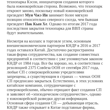
технопарка Кэсон, инициатором создания которого
была южнокорейская сторона. Возможно, что технопарк
откроют заново, поскольку новый южнокорейский
президент
Мун Чжэ Ин
занимает более мягкую
позицию относительно северного соседа, чем бывшая
президент
Пак Кын Хе
. Однако по итогам 2017 года
последствия закрытия технопарка для ВВП страны
будут значительными.
Несмотря на коллапс в торговле углем, основным
внешнеэкономическим партнером КНДР в 2016 и 2017
годах оставался Китай. Достаточно распространена
такая форма сотрудничества, как создание совместных
предприятий в соответствии с уже упомянутым законом
КНДР от 1984 года. Все бы хорошо, но, в соответствии с
резолюцией 2375 Совбеза ООН от сентября 2017 года,
любые СП с северокорейскими учредителями
запрещены, а существующим в странах — членах ООН
СП предписано закрыться. Естественно, в этих условиях
китайские компании, сотрудничающие с
северокорейскими, обычно отрицают факт создания СП
и заявляют об «эпизодическом сотрудничестве», однако
у южнокорейской разведки другая информация.
Основная сфера создания СП — добывающая отрасль.
КНДР также открывает в Китае подставные фирмы,