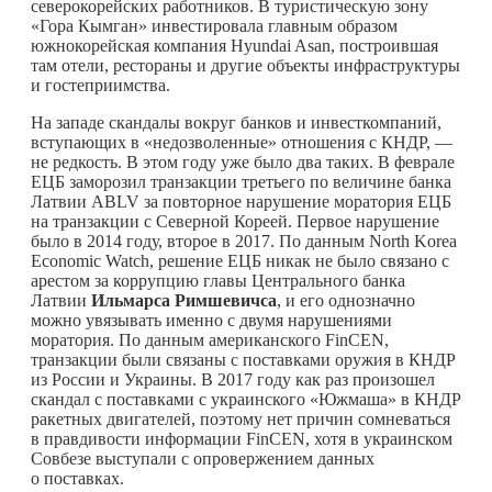
северокорейских работников. В туристическую зону
«Гора Кымган» инвестировала главным образом
южнокорейская компания Hyundai Asan, построившая
там отели, рестораны и другие объекты инфраструктуры
и гостеприимства.
На западе скандалы вокруг банков и инвесткомпаний,
вступающих в «недозволенные» отношения с КНДР, —
не редкость. В этом году уже было два таких. В феврале
ЕЦБ заморозил транзакции третьего по величине банка
Латвии ABLV за повторное нарушение моратория ЕЦБ
на транзакции с Северной Кореей. Первое нарушение
было в 2014 году, второе в 2017. По данным North Korea
Economic Watch, решение ЕЦБ никак не было связано с
арестом за коррупцию главы Центрального банка
Латвии
Ильмарса Римшевичса
, и его однозначно
можно увязывать именно с двумя нарушениями
моратория. По данным американского FinCEN,
транзакции были связаны с поставками оружия в КНДР
из России и Украины. В 2017 году как раз произошел
скандал с поставками с украинского «Южмаша» в КНДР
ракетных двигателей, поэтому нет причин сомневаться
в правдивости информации FinCEN, хотя в украинском
Совбезе выступали с опровержением данных
о поставках.