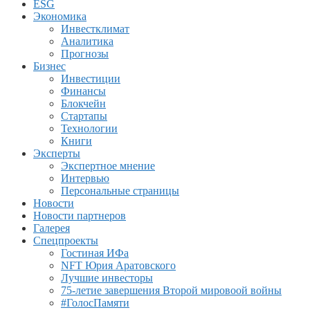
ESG
Экономика
Инвестклимат
Аналитика
Прогнозы
Бизнес
Инвестиции
Финансы
Блокчейн
Стартапы
Технологии
Книги
Эксперты
Экспертное мнение
Интервью
Персональные страницы
Новости
Новости партнеров
Галерея
Спецпроекты
Гостиная ИФа
NFT Юрия Аратовского
Лучшие инвесторы
75-летие завершения Второй мировоой войны
#ГолосПамяти