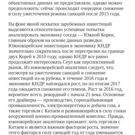
объективных данных не предоставляли, однако можно
предположить: сейчас происходит очередное снижение
в силу ужесточения режима санкций после 2015 года.
На фоне явной нехватки зарубежных инвестиций
выделяются относительно успешные попытки
анализировать экономику соседа — Южной Кореи,
главным образом на основе данных разведки.
Южнокорейские инвестиции в экономику КНДР
значительно сократились после перестрелки на границе
двух Корей в 2010 году, однако КНДР все равно
продолжает интересовать Сеул как перспективный
рынок. Из южнокорейской аналитики следует, что,
несмотря на ужесточение санкций и снижение
инвестиций из-за рубежа, в течение 2016 года в
экономике КНДР наблюдался рост, но по итогам 2017
года ожидается снижение его темпов. Рост за 2016 год,
вероятнее всего, рекордный с начала 21 века. Основные
его драйверы — производство, горнодобывающая
промышленность, электроэнергетика и добыча газа, а
также торговля с Китаем и развивающийся в силу гонки
вооружений военно-промышленный комплекс. Правда,
южнокорейские аналитики признают: хоть торговля с
Китаем и является важным фактором роста, значение
этого фактора в силу санкций год от года уменьшается.