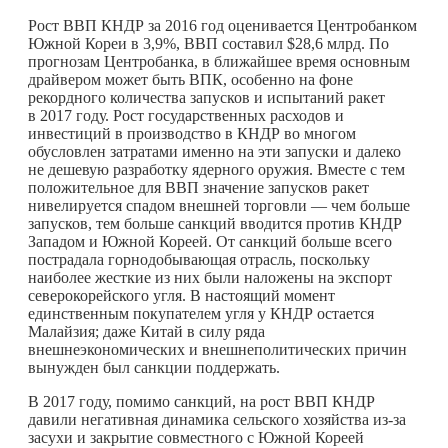
Рост ВВП КНДР за 2016 год оценивается Центробанком
Южной Кореи в 3,9%, ВВП составил $28,6 млрд. По
прогнозам Центробанка, в ближайшее время основным
драйвером может быть ВПК, особенно на фоне
рекордного количества запусков и испытаний ракет
в 2017 году. Рост государственных расходов и
инвестиций в производство в КНДР во многом
обусловлен затратами именно на эти запуски и далеко
не дешевую разработку ядерного оружия. Вместе с тем
положительное для ВВП значение запусков ракет
нивелируется спадом внешней торговли — чем больше
запусков, тем больше санкций вводится против КНДР
Западом и Южной Кореей. От санкций больше всего
пострадала горнодобывающая отрасль, поскольку
наиболее жесткие из них были наложены на экспорт
северокорейского угля. В настоящий момент
единственным покупателем угля у КНДР остается
Малайзия; даже Китай в силу ряда
внешнеэкономических и внешнеполитических причин
вынужден был санкции поддержать.
В 2017 году, помимо санкций, на рост ВВП КНДР
давили негативная динамика сельского хозяйства из-за
засухи и закрытие совместного с Южной Кореей