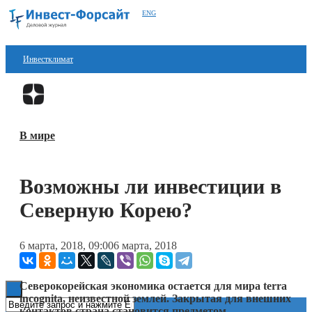
ENG
Инвестклимат
Финансы
Перейти в
Дзен
Инвестиции
В мире
Блокчейн
Стартапы
Возможны ли инвестиции в
Технологии
Северную Корею?
ESG
6 марта, 2018, 09:00
6 марта, 2018
Книги
Северокорейская экономика остается для мира
terra
incognita
, неизвестной землей. Закрытая для внешних
контактов страна становится предметом