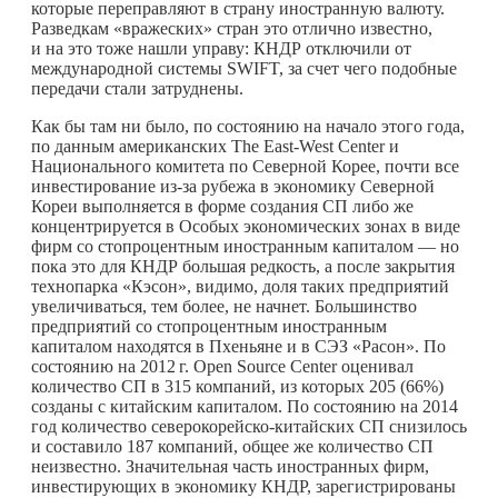
которые переправляют в страну иностранную валюту.
Разведкам «вражеских» стран это отлично известно,
и на это тоже нашли управу: КНДР отключили от
международной системы SWIFT, за счет чего подобные
передачи стали затруднены.
Как бы там ни было, по состоянию на начало этого года,
по данным американских The East-West Center и
Национального комитета по Северной Корее, почти все
инвестирование из-за рубежа в экономику Северной
Кореи выполняется в форме создания СП либо же
концентрируется в Особых экономических зонах в виде
фирм со стопроцентным иностранным капиталом — но
пока это для КНДР большая редкость, а после закрытия
технопарка «Кэсон», видимо, доля таких предприятий
увеличиваться, тем более, не начнет. Большинство
предприятий со стопроцентным иностранным
капиталом находятся в Пхеньяне и в СЭЗ «Расон». По
состоянию на
2012 г.
Open Source Center оценивал
количество СП в 315 компаний, из которых 205 (66%)
созданы с китайским капиталом. По состоянию на 2014
год количество северокорейско-китайских СП снизилось
и составило 187 компаний, общее же количество СП
неизвестно. Значительная часть иностранных фирм,
инвестирующих в экономику КНДР, зарегистрированы