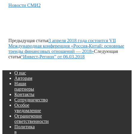
Новости СМИ2
Предыдущая статья
3 апреля 2018 года состоится VII
Международная конференция «Россия-Китай: основные
тренды финансовых отношений — 2018»
Следующая
статья
“Инвест-Регион” от 06.03.2018
О нас
Авторам
Наши
партнеры
Контакты
Сотрудничество
Особое
уведомление
Ограничение
ответственности
Политика
в