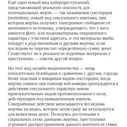
Ещё один новый вид киберпреступлений,
представляющий реальную опасность для
потенциальных жертв, — так называемая сексторция
(sextortion), новый вид сексуального шантажа, при
котором жертва получает электронное сообщение от
анонимного источника, утверждающего, что у него
имеются фото- или видеоматериалы откровенного
характера с участием адресата, и эти материалы якобы
попадут к родственникам и друзьям жертвы, если
последняя не перечислит определённую сумму денег.
Существуют ли в реальности подобные материалы у
преступника — совсем другой вопрос.
Но этот вид онлайн-мошенничества — вещь
относительно безобидная в сравнении с другим, гораздо
более опасным и коварным видом сексторции, когда
жертва сначала при помощи веб-камеры принуждается к
действиям сексуального характера неким
привлекательным лицом противоположного пола,
действующим под вымышленным именем.
Совершённые действия записываются без ведома
жертвы на видео, которое затем сразу же используется
для вымогания денег. Пользуясь доступными в
социальных сетях данными жертвы, преступники
угрожают распространением данного контента ее семье,