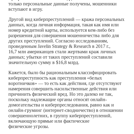
только персональные данные получены, мошенники
вступают в игру.
Другой вид киберпреступлений — кража персональных
данных, когда личная информация, такая как имя или
номер кредитной карты, используется
кем-либо
без
разрешения для совершения мошенничества либо для
других преступлений. Согласно исследованиям,
проведенным Javelin Strategy & Research в 2017 г.,
16,7 млн американцев стали жертвами краж личных
данных; убытки от таких преступлений составили
значительную сумму в $16,8 млрд.
Кажется, было бы рациональным классифицировать
киберпреступность как преступления «белых
воротничков» — то есть как действия, где отсутствуют
намерения совершить насильственные действия или
причинить физический вред. Но это далеко не так,
поскольку надлежащие органы относят онлайн-
домогательства и киберпреследования, равно как и
онлайн-груминг (интернет-сводничество) в отношении
совершеннолетних, в группу киберпреступлений,
включающую прямые или фактические
физические угрозы.