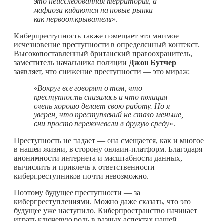
это неисследованная территория, а
мафиози кидаются на новые рынки
как первооткрыватели
».
Киберпреступность также помещает это мнимое
исчезновение преступности в определенный контекст.
Высокопоставленный британский правоохранитель,
заместитель начальника полиции
Джон Бутчер
заявляет, что снижение преступности — это мираж:
«
Вокруг все говорят о том, что
преступность снизилась и что полиция
очень хорошо делает свою работу. Но я
уверен, что преступлений не стало меньше,
они просто перекочевали в другую среду
».
Преступность не падает — она смещается, как и многое
в нашей жизни, в сторону онлайн-платформ. Благодаря
анонимности интернета и масштабности данных,
вычислить и привлечь к ответственности
киберпреступников почти невозможно.
Поэтому будущее преступности — за
киберпреступлениями. Можно даже сказать, что это
будущее уже наступило. Киберпространство начинает
играть ключевую роль в разных аспектах нашей