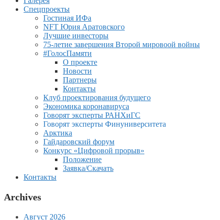
Галерея
Спецпроекты
Гостиная ИФа
NFT Юрия Аратовского
Лучшие инвесторы
75-летие завершения Второй мировоой войны
#ГолосПамяти
О проекте
Новости
Партнеры
Контакты
Клуб проектирования будущего
Экономика коронавируса
Говорят эксперты РАНХиГС
Говорят эксперты Финуниверситета
Арктика
Гайдаровский форум
Конкурс «Цифровой прорыв»
Положение
Заявка/Скачать
Контакты
Archives
Август 2026