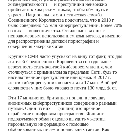
жизнедеятельности — и преступники неизбежно
прибегают к хакерским атакам, чтобы обмануть и
украсть. Национальная статистическая служба
Соединенного Королевства подсчитала, что в 2018 г.
было совершено 4,5 млн киберпреступлений. Более 70%
из них — мошенничества. Остальные связаны с
неправомерным использованием компьютера, а именно:
для распространения детской порнографии и
совершения хакерских атак.
Крупные СМИ часто упускают из виду тот факт, что для
жителей Соединенного Королевства гораздо выше
вероятность стать жертвой киберпреступления, чем
столкнуться с криминалом за пределами Сети, будь то
насильственное преступление или кража. В 2017 г.
жертв киберпреступников насчитали 17 млн. В общей
сложности у них было украдено почти 130 млрд ф. ст.
Эти 17 миллионов британцев попали в ловушку
анонимных киберпреступников совершенно разными
путями. Один из них — фишинг, изощренное
ограбление в цифровом пространстве. Фишинг
подразумевает обман с целью выудить у жертвы
персональную информацию с помощью
сфабрикованных писем и поддельных сайтов. Как