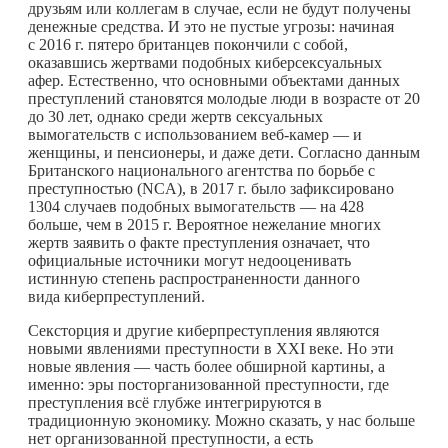
друзьям или коллегам в случае, если не будут получены
денежные средства. И это не пустые угрозы: начиная
с 2016 г. пятеро британцев покончили с собой,
оказавшись жертвами подобных киберсексуальных
афер. Естественно, что основными объектами данных
преступлений становятся молодые люди в возрасте от 20
до 30 лет, однако среди жертв сексуальных
вымогательств с использованием веб-камер — и
женщины, и пенсионеры, и даже дети. Согласно данным
Британского национального агентства по борьбе с
преступностью (NCA), в 2017 г. было зафиксировано
1304 случаев подобных вымогательств — на 428
больше, чем в 2015 г. Вероятное нежелание многих
жертв заявить о факте преступления означает, что
официальные источники могут недооценивать
истинную степень распространенности данного
вида киберпреступлений.
Сексторция и другие киберпреступления являются
новыми явлениями преступности в XXI веке. Но эти
новые явления — часть более обширной картины, а
именно: эры посторганизованной преступности, где
преступления всё глубже интегрируются в
традиционную экономику. Можно сказать, у нас больше
нет организованной преступности, а есть