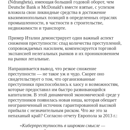
(Ndrangheta), имеющая больший годовой оборот, чем
Deutsche Bank и McDonald's вместе взятые, с успехом
вложила свои ликвидные средства в достижение
квазимонопольных позиций в определенных отраслях
промышленности, в частности в строительстве,
недвижимости и транспорте.
Пример Италии демонстрирует один важный аспект
снижения преступности: спад количества преступлений,
сопровождаемых насилием, компенсируется торговой
экспансией нелегальных рынков и их проникновением
на рынки легальные.
Напрашивается вывод, что резкое снижение
преступности — не такое уж и чудо. Скорее оно
свидетельствует о том, что организованные
преступники приспособились к хаосу и возможностям,
которые предоставил им быстро развивающийся
капитализм. В этой динамичной экономической среде у
преступников появилась новая ниша, которая обещает
неограниченный источник гарантированной высокой
прибыли с незначительным риском. Что же это за
непаханый край? Согласно отчету Европола за 2013 г.:
«
Киберпреступность в широком смысле —