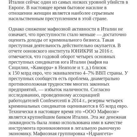
Италии сейчас один из самых низких уровней убийств в
Европе. В настоящее время бытовое насилие в
отношении женщин является наиболее серьезным
насильственным преступлением в этой стране.
Однако снижение мафиозной активности в Италии не
означает, что преступности стало меньше — достаточно
оценить доходы от криминального бизнеса. Такая
преступная деятельность действительно окупается. В
отчете ооновского института ЮНИКРИ за 2016 г.
отмечается, что годовой оборот четырех основных
преступных синдикатов юга Италии (мафия на
Сицилии, «Каморра» в Неаполе и т. д.) близок
к 150 млрд евро, что эквивалентно 4–7% ВВП страны. У
преступных сообществ есть проблема, диаметрально
противоположная трудностям многих законных
предприятий, — избыток наличности. Согласно
исследованию, проведенному ассоциацией
работодателей Confesercenti в 2014 г., резервы четырех
криминальных синдикатов оцениваются в 65 млрд евро.
Технически в настоящее время это «ООО Мафиози»
является крупнейшим банком Италии. Эта же денежная
ликвидность была ловко использована ими в качестве
инструмента проникновения в легальную рыночную
экономику. Мафиозная группировка «Ндрангета»