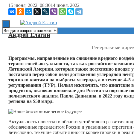
15 июня, 2022, 08:30
14 июня, 2022
Книги
Андрей Елагин
Генеральный дире
Программы, направленные на снижение вредного воздей
теряют своей актуальности, так как российские компан
Латинской Америки, которые также постепенно вводят
поставили перед собой цели достижения углеродной нейтр
торговли квотами на выбросы углерода, а в течение 4–5
регулирования (ТУР). Нельзя исключить, что азиатские
продуктов, включая ключевые для России экспортные по
политического анализа Павла Данилина, в 2022 году ожи
региона на $50 млрд.
Актуальность повестки в области устойчивого развития по
обозначенные президентом России и указанные в стратегии 
Безусловно, текущие события вносят корректировки в реали