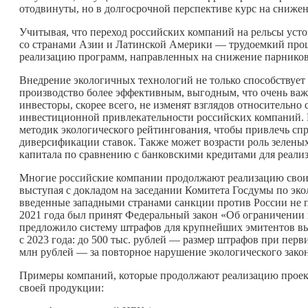
отодвинуты, но в долгосрочной перспективе курс на сниже
Учитывая, что переход российских компаний на рельсы усто
со странами Азии и Латинской Америки — трудоемкий проце
реализацию программ, направленных на снижение парников
Внедрение экологичных технологий не только способствует
производство более эффективным, выгодным, что очень важ
инвесторы, скорее всего, не изменят взглядов относительн
инвестиционной привлекательности российских компаний. 
методик экологического рейтингования, чтобы привлечь с
диверсификации ставок. Также может возрасти роль зелены
капитала по сравнению с банковскими кредитами для реали
Многие российские компании продолжают реализацию свои
выступая с докладом на заседании Комитета Госдумы по эк
введенные западными странами санкции против России не по
2021 года был принят Федеральный закон «Об ограничении
предложило систему штрафов для крупнейших эмитентов вы
с 2023 года: до 500 тыс. рублей — размер штрафов при пер
млн рублей — за повторное нарушение экологического закон
Примеры компаний, которые продолжают реализацию проект
своей продукции: