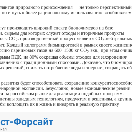
улянтов природного происхождения — не только перспективный
 но и путь к более рациональному использованию возобновляе
гут производить широкий спектр биополимеров на базе
и, сырьем для которых служат отходы и вторичные продукты
росы CO
: производственный процесс является CO
-нейтральным
2
2
трат. Каждый килограмм биомикрогелей в рамках своего жизненн
сию парниковых газов на 600–1500 кг СО
-экв., при этом очищ
2
ормам ПДК, на 80% сокращая объемы отходов для захоронения/
 сравнению с традиционными способами. Доказано, что биомикро
ых решений, снижать потребление воды и энергии, сокращать о
о развития будет способствовать сохранению конкурентоспособн
ународной экспансии. Безусловно, новые экономические реалии
ти на российском рынке для реализации подобных программ.
нативы западным технологиям, продуктам и решениям, а крупн
обы воплощать их в жизнь и внедрять в реальную практику.