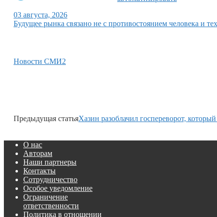
03 августа, 2026
Будущее рынка связано не с противостоянием человека и тех
Новости СМИ2
Предыдущая статья
Хазин разоблачил госпереворот, который
О нас
Авторам
Наши партнеры
Контакты
Сотрудничество
Особое уведомление
Ограничение
ответственности
Политика в отношении