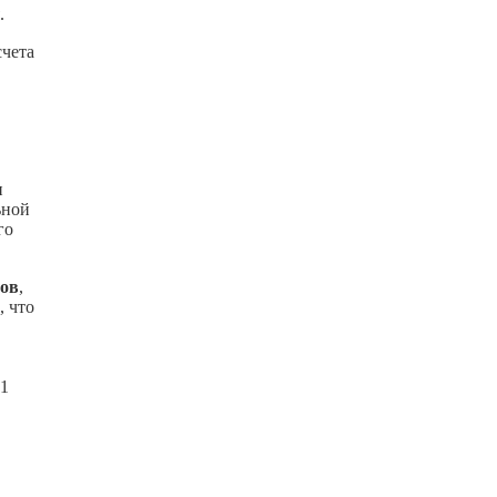
.
счета
и
ьной
го
лов
,
, что
 1