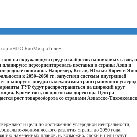
ктор «НПО БиоМикроГели»
ствия на окружающую среду и выбросов парниковых газов, н
ии планируют переориентировать поставки в страны Азии и
 углеродные пошлины. Например, Китай, Южная Корея и Япо
альности к 2050–2060 гг., запустили системы внутренней
 лет планируют внедрить механизмы трансграничного углерод
 варианты ТУР будут распространяться на широкий круг
зиции. Кроме того, по прогнозам директора Центра
дается рост товарооборота со странами Азиатско-Тихоокеанс
дтверждают и цели по достижению углеродной нейтральности,
социально-экономического развития страны до 2050 года.
зацию намеченных планов, и, возможно, сроки и цели будут