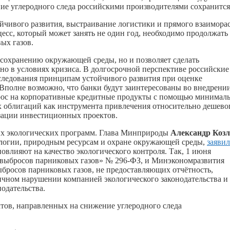
ние углеродного следа российскими производителями сохранится
йчивого развития, выстраивание логистики и прямого взаимора
сс, который может занять не один год, необходимо продолжать
ых газов.
 сохранению окружающей среды, но и позволяет сделать
но в условиях кризиса. В долгосрочной перспективе российские
о следования принципам устойчивого развития при оценке
Вполне возможно, что банки будут заинтересованы во внедрени
прос на корпоративные кредитные продукты с помощью минимал
х облигаций как инструмента привлечения относительно дешево
зации инвестиционных проектов.
х экологических программ. Глава Минприроды
Александр Коз
ологии, природным ресурсам и охране окружающей среды,
заявил
влияют на качество экологического контроля. Так, 1 июня
 выбросов парниковых газов» № 296-ФЗ, и Минэкономразвития
бросов парниковых газов, не предоставляющих отчётность,
вичном нарушении компанией экологического законодательства и
одательства.
ов, направленных на снижение углеродного следа