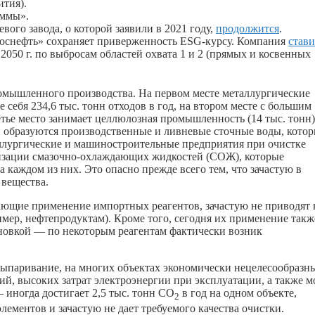
ития).
аммы».
ого завода, о которой заявили в 2021 году,
продолжится
.
оснефть» сохраняет приверженность ESG-курсу. Компания
стави
2050 г. по выбросам областей охвата 1 и 2 (прямых и косвенных
мышленного производства. На первом месте металлургические
 себя 234,6 тыс. тонн отходов в год, на втором месте с большим
етье место занимает целлюлозная промышленность (14 тыс. тонн)
 образуются производственные и ливневые сточные воды, кото
ллургические и машиностроительные предприятия при очистке
лизации смазочно-охлаждающих жидкостей (СОЖ), которые
а каждом из них. Это опасно прежде всего тем, что зачастую в
 вещества.
ающие применение импортных реагентов, зачастую не приводят 
мер, нефтепродуктам). Кроме того, сегодня их применение такж
новкой — по некоторым реагентам фактически возник
выпаривание, на многих объектах экономически нецелесообраз
, высоких затрат электроэнергии при эксплуатации, а также м
 иногда достигает 2,5 тыс. тонн CO
в год на одном объекте,
2
лементов и зачастую не дает требуемого качества очистки.