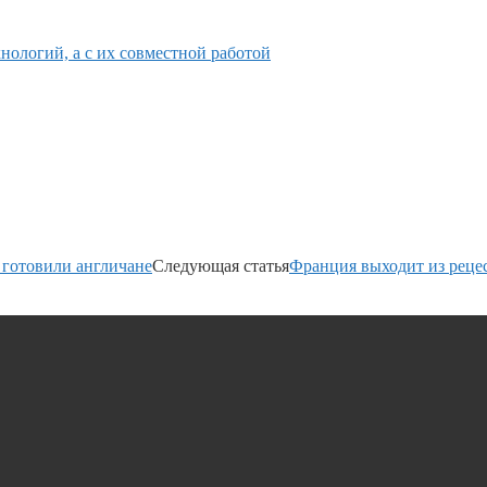
нологий, а с их совместной работой
 готовили англичане
Следующая статья
Франция выходит из реце