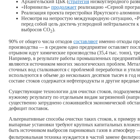
Архангельский ЦБК (
стратегия
низкоуглеродного разв
«Норникель»
продолжает
реализацию «Серной прогр
Реализация проекта перестройки Иркутского алюминиев
Несмотря на непростую международную ситуацию, «Р
перед собой цель достичь углеродной нейтральности к 
выбросов СО
).
2
90% от общего числа отходов
составляют
именно отходы про
производства — в среднем одно предприятие оставляет после
отрывом идут химические производства (35,4 тыс. тонн), тр
Например, в результате работы промышленных предприятий
являются источником многих экологических проблем. Мета
сточных вод сталкиваются с проблемой переработки и ути
используются в объеме до нескольких десятков тысяч в год н
составе стоков содержатся нефтепродукты и другие вредные
Существующие технологии для очистки стоков, подразумев
нужному результату по отдельным видам загрязнений (напри
существенно затруднено сложившейся экономической обста
дефицит поставок.
Альтернативные способы очистки таких стоков, к примеру 
выпарные установки требуют крупных капитальных вложений
быть источником выбросов парниковых газов в атмосферу —
фильтровальная техника нуждается в частой замене фильтроэ