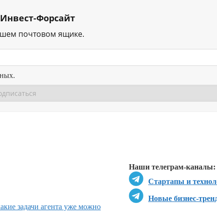
 Инвест-Форсайт
ашем почтовом ящике.
нных.
Перейти в
Перейти в
Д
Наши телеграм-каналы:
Стартапы и технол
Новые бизнес-трен
какие задачи агента уже можно