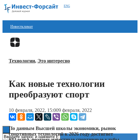
ENG
Инвестклимат
Финансы
Перейти в
Дзен
Инвестиции
Технологии
,
Это интересно
Блокчейн
Стартапы
Как новые технологии
Технологии
преобразуют спорт
ESG
10 февраля, 2022, 15:00
9 февраля, 2022
Книги
По данным Высшей школы экономики, рынок
спортивных технологий к 2026 году достигнет
$42 млрд, поэтому известные спортивные клубы