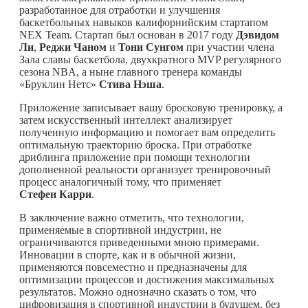
разработанное для отработки и улучшения
баскетбольных навыков калифорнийским стартапом
NEX Team. Стартап был основан в 2017 году
Дэвидом
Ли
,
Реджи Чаном
и
Тони Сунгом
при участии члена
Зала славы баскетбола, двухкратного MVP регулярного
сезона NBA, а ныне главного тренера команды
«Бруклин Нетс»
Стива Нэша
.
Приложение записывает вашу бросковую тренировку, а
затем искусственный интеллект анализирует
полученную информацию и помогает вам определить
оптимальную траекторию броска. При отработке
дриблинга приложение при помощи технологии
дополненной реальности организует тренировочный
процесс аналогичный тому, что применяет
Стефен Карри
.
В заключение важно отметить, что технологии,
применяемые в спортивной индустрии, не
ограничиваются приведенными мною примерами.
Инновации в спорте, как и в обычной жизни,
применяются повсеместно и предназначены для
оптимизации процессов и достижения максимальных
результатов. Можно однозначно сказать о том, что
цифровизация в спортивной индустрии в будущем, без