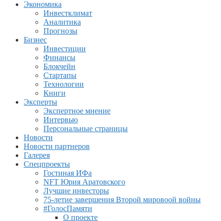
Экономика
Инвестклимат
Аналитика
Прогнозы
Бизнес
Инвестиции
Финансы
Блокчейн
Стартапы
Технологии
Книги
Эксперты
Экспертное мнение
Интервью
Персональные страницы
Новости
Новости партнеров
Галерея
Спецпроекты
Гостиная ИФа
NFT Юрия Аратовского
Лучшие инвесторы
75-летие завершения Второй мировоой войны
#ГолосПамяти
О проекте