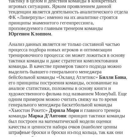
тактику в целом и действия команды в конкретных
игровых ситуациях. Ярким проявлением данной
тенденции является деятельность аналитического отдела
ФК «Ливерпуль»: именно на их аналитике строятся
принципы знаменитого гегенпрессинга,
проповедуемого главным тренером команды
Юргеном Клоппом
.
Анализ данных является не только составной частью
процесса подбора новых игроков и оптимизации
тренировочного процесса: он может ложиться в основу
тактики команды и даже стратегии комплектования
команды. В качестве примеров такого подхода можно
выделить бывшего генерального менеджера
бейсбольной команды «Окланд Атлетикс»
Билли Бина
,
его принципы построения команды, основанные на
анализе статистики, положены в основу книги и
художественного фильма под названием Moneyball. Еще
одним примером можно считать связку на то время
генерального менеджера баскетбольной команды
«Хьюстон Рокетс»
Дэрила Мори
и главного тренера
команды
Марка Д’Антони
: принцип тактики команды
был построен на математической модели оценки
качества и ценности набора очков (наиболее ценны
штрафные броски и броски из-под кольца, так как они