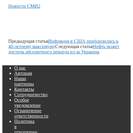
Новости СМИ2
Предыдущая статья
Инфляция в США приблизилась к
40-летнему максимуму
Следующая статья
Нефть может
достичь абсолютного рекорда из-за Украины
О нас
Авторам
Наши
партнеры
Контакты
Сотрудничество
Особое
уведомление
Ограничение
ответственности
Политика
в
отношении