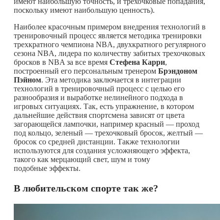
имеют наибольшую точность, и трехочковые попадания,
поскольку имеют наибольшую ценность).
Наиболее красочным примером внедрения технологий в
тренировочный процесс является методика тренировки
трехкратного чемпиона NBA, двухкратного регулярного
сезона NBA, лидера по количеству забитых трехочковых
бросков в NBA за все время
Стефена Карри
,
построенный его персональным тренером
Брэндоном
Пэйном
. Эта методика заключается в интеграции
технологий в тренировочный процесс с целью его
разнообразия и выработке нелинейного подхода в
игровых ситуациях. Так, есть упражнение, в котором
дальнейшие действия спортсмена зависят от цвета
загорающейся лампочки, например красный — проход
под кольцо, зеленый — трехочковый бросок, желтый —
бросок со средней дистанции. Также технологии
используются для создания усложняющего эффекта,
такого как мерцающий свет, шум и тому
подобные эффекты.
В любительском спорте так же?