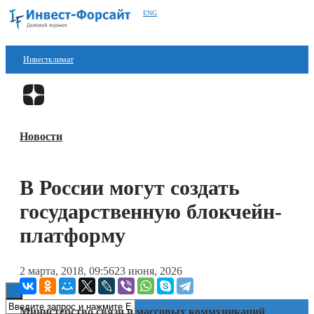
ENG
Инвестклимат
Финансы
Перейти в
Дзен
Инвестиции
Новости
Блокчейн
Стартапы
В России могут создать
Технологии
государственную блокчейн-
ESG
платформу
Книги
2 марта, 2018, 09:56
23 июня, 2026
Министерство связи и массовых коммуникаций