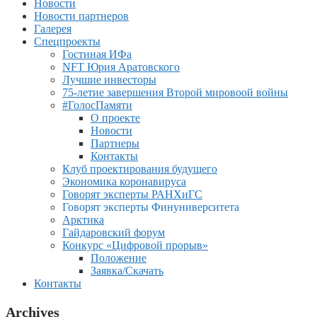
Новости
Новости партнеров
Галерея
Спецпроекты
Гостиная ИФа
NFT Юрия Аратовского
Лучшие инвесторы
75-летие завершения Второй мировоой войны
#ГолосПамяти
О проекте
Новости
Партнеры
Контакты
Клуб проектирования будущего
Экономика коронавируса
Говорят эксперты РАНХиГС
Говорят эксперты Финуниверситета
Арктика
Гайдаровский форум
Конкурс «Цифровой прорыв»
Положение
Заявка/Скачать
Контакты
Archives