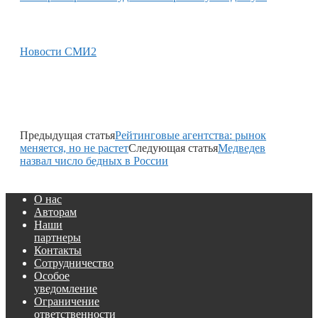
Новости СМИ2
Предыдущая статья
Рейтинговые агентства: рынок
меняется, но не растет
Следующая статья
Медведев
назвал число бедных в России
О нас
Авторам
Наши
партнеры
Контакты
Сотрудничество
Особое
уведомление
Ограничение
ответственности