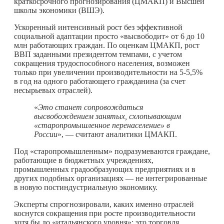
краткосрочного прогнозирования (ЦМАКП) и Высшей
школы экономики (ВШЭ).
Ускоренный интенсивный рост без эффективной
социальной адаптации просто «высвободит» от 6 до 10
млн работающих граждан. По оценкам ЦМАКП, рост
ВВП заданными президентом темпами, с учетом
сокращения трудоспособного населения, возможен
только при увеличении производительности на 5-5,5%
в год на одного работающего гражданина (за счет
несырьевых отраслей).
«
Это станет сопровождаться
высвобождением занятых, схлопывающим
«старопромышленное перенаселение» в
России
», — считают аналитики ЦМАКП.
Под «старопромышленным» подразумеваются граждане,
работающие в бюджетных учреждениях,
промышленных градообразующих предприятиях и в
других подобных организациях — не интегрированные
в новую постиндустриальную экономику.
Эксперты спрогнозировали, каких именно отраслей
коснутся сокращения при росте производительности
хотя бы до «итальянского уровня»: это торговля,