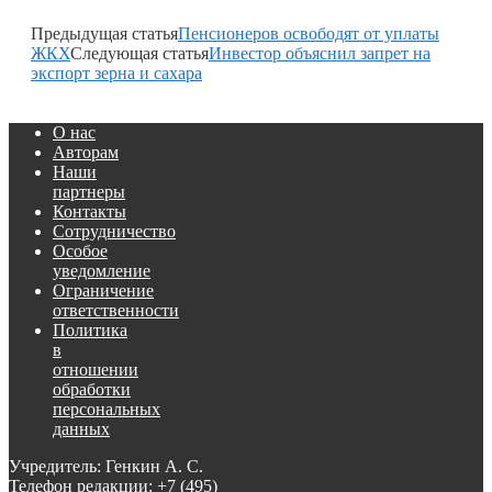
Предыдущая статья
Пенсионеров освободят от уплаты
ЖКХ
Следующая статья
Инвестор объяснил запрет на
экспорт зерна и сахара
О нас
Авторам
Наши
партнеры
Контакты
Сотрудничество
Особое
уведомление
Ограничение
ответственности
Политика
в
отношении
обработки
персональных
данных
Учредитель: Генкин А. С.
Телефон редакции:
+7 (495)