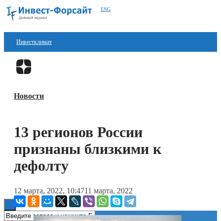
ENG
Инвестклимат
Финансы
Перейти в
Дзен
Инвестиции
Новости
Блокчейн
Стартапы
13 регионов России
Технологии
признаны близкими к
ESG
дефолту
Книги
12 марта, 2022, 10:47
11 марта, 2022