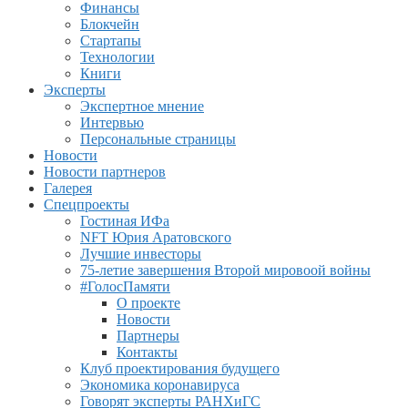
Финансы
Блокчейн
Стартапы
Технологии
Книги
Эксперты
Экспертное мнение
Интервью
Персональные страницы
Новости
Новости партнеров
Галерея
Спецпроекты
Гостиная ИФа
NFT Юрия Аратовского
Лучшие инвесторы
75-летие завершения Второй мировоой войны
#ГолосПамяти
О проекте
Новости
Партнеры
Контакты
Клуб проектирования будущего
Экономика коронавируса
Говорят эксперты РАНХиГС