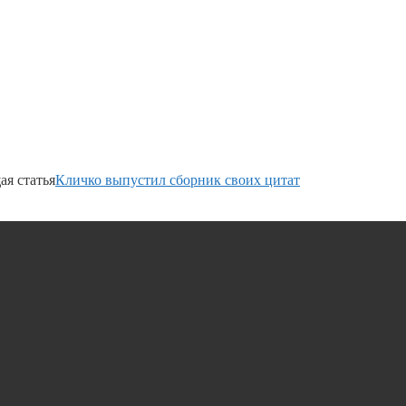
я статья
Кличко выпустил сборник своих цитат