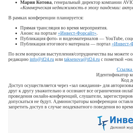
Мария Котова
, генеральный директор компании A
«Коммерческая недвижимость в эпоху пандемии: акту
В рамках конференции планируется:
Прямая трансляция во время мероприятия.
Анонс на портале
«Инвест-Форсайт»
.
Публикация фото- и видеоматериалов — YouTube, соцс
Публикация итогового материала — портал
«Инвест-
По всем вопросам выступления/сотрудничества вы можете о
редакцию
info@if24.ru
или
taksenova@if24.ru
с пометкой «он
Ссылка
Идентификатор к
Код д
Доступ осуществляется через «зал ожидания» для авторизо
друг к другу уважительно и осознают все ограничения онла
проведения онлайн-конференций, слушатели, зарегистриро
допускаться не будут. Администраторы конференции оставля
запретить доступ в случае неадекватного поведения во врем