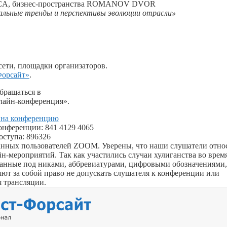
VICA, бизнес-пространства ROMANOV DVOR
альные тренды и перспективы эволюции отрасли»
ети, площадки организаторов.
Форсайт»
.
бращаться в
лайн-конференция».
 на конференцию
онференции:
841 4129 4065
оступа: 896326
ванных пользователей ZOOM. Уверены, что наши слушатели отно
йн-мероприятий. Так как участились случаи хулиганства во врем
ванные под никами, аббревиатурами, цифровыми обозначениями,
ют за собой право не допускать слушателя к конференции или
я трансляции.