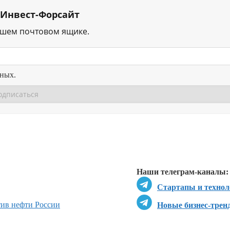
 Инвест-Форсайт
ашем почтовом ящике.
нных.
Перейти в
Перейти в
Д
Наши телеграм-каналы:
Стартапы и технол
ив нефти России
Новые бизнес-трен