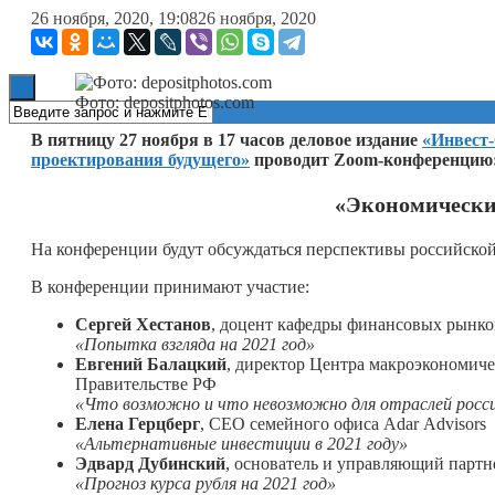
26 ноября, 2020, 19:08
26 ноября, 2020
Книги
Фото: depositphotos.com
В пятницу 27 ноября в 17 часов деловое издание
«Инвест
проектирования будущего»
проводит Zoom-конференцию
«Экономический
На конференции будут обсуждаться перспективы российской 
В конференции принимают участие:
Сергей Хестанов
, доцент кафедры финансовых рын
«Попытка взгляда на 2021 год»
Евгений Балацкий
, директор Центра макроэкономич
Правительстве РФ
«Что возможно и что невозможно для отраслей россий
Елена Герцберг
, CEO семейного офиса Adar Advisors
«Альтернативные инвестиции в 2021 году»
Эдвард Дубинский
, основатель и управляющий партне
«Прогноз курса рубля на 2021 год»