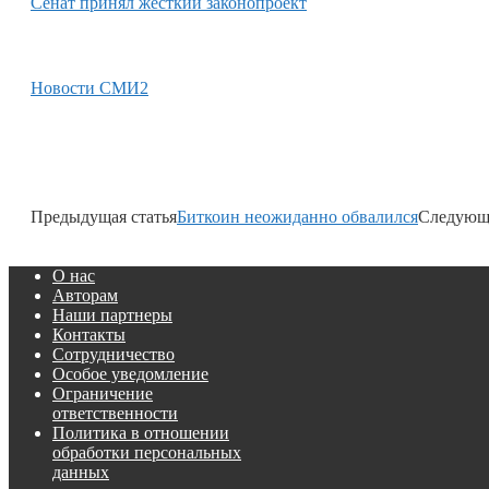
Сенат принял жесткий законопроект
Новости СМИ2
Предыдущая статья
Биткоин неожиданно обвалился
Следующа
О нас
Авторам
Наши партнеры
Контакты
Сотрудничество
Особое уведомление
Ограничение
ответственности
Политика в отношении
обработки персональных
данных