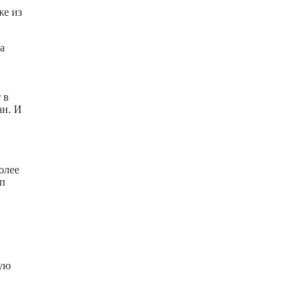
же из
а
 в
ан. И
олее
уп
ную