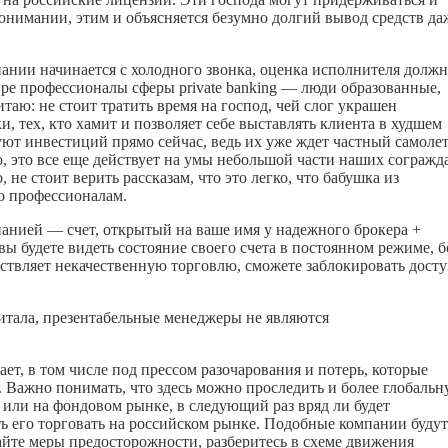
понимании, этим и объясняется безумно долгий вывод средств да
ании начинается с холодного звонка, оценка исполнителя должн
ре профессионалы сферы private banking — люди образованные,
таю: не стоит тратить время на господ, чей слог украшен
и, тех, кто хамит и позволяет себе выставлять клиента в худшем
буют инвестиций прямо сейчас, ведь их уже ждет частный самолет
ю, это все еще действует на умы небольшой части наших согражд
 не стоит верить рассказам, что это легко, что бабушка из
го профессионалам.
анией — счет, открытый на ваше имя у надежного брокера +
ы будете видеть состояние своего счета в постоянном режиме, б
ствляет некачественную торговлю, сможете заблокировать дост
итала, презентабельные менеджеры не являются
ает, в том числе под прессом разочарования и потерь, которые
 Важно понимать, что здесь можно проследить и более глобаль
или на фондовом рынке, в следующий раз вряд ли будет
ь его торговать на российском рынке. Подобные компании будут
дайте меры предосторожности, разберитесь в схеме движения