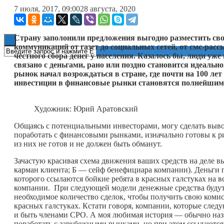
7 июля, 2017, 09:00
28 августа, 2020
Книги
Страну заполонили предложения выгодно разместить св
коммуникаций от газет до социальных сетей, от смс-рас
честного сбора денег у населения. Казалось бы, люди уж
связано с деньгами, рано или поздно становится идеаль
рынок начал возрождаться в стране, где почти на 100 ле
инвестиции в финансовые рынки становятся полнейшим 
Художник: Юрий Аратовский
Общаясь с потенциальными инвесторами, могу сделать выво
поработать с финансовыми рынками, изначально готовы к ри
из них не готов и не должен быть обманут.
Зачастую красивая схема движения ваших средств на деле вы
карман клиента; Б — сейф бенефициара компании). Деньги пр
которого ссылаются бойкие ребята в красных галстуках на 
компании. При следующей модели денежные средства будут
необходимое количество сделок, чтобы получить свою комис
красных галстуках. Кстати говоря, компании, которые след
и быть членами СРО. А моя любимая история — обычно наз
поработать с зарубежными рынками, но при этом ссылаются