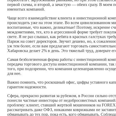
первой схемы, и второй, а зачастую — обеих сразу. В моем 
именитых компаний.
Чаще всего взаимодействие клиента и инвестиционной комп
происходить уже на этом этапе. Во всем цивилизованном ми
воспитанные, что важно, деликатные! Поэтому, искренне счи
междометиями, тех, кто в агрессивной форме требует покупк
свете. Я не раз слышал, как ребята в красных галстуках тре
Париж на совет директоров. Звучит дешево, но, к сожалени
уж тем более, если вам предлагают торговать самостоятельно,
Хабаровска делает 2% в день. Это тяжелый труд, доверьте е
Самая безболезненная форма работы с инвестиционной комп
передача торгового доступа инвестиционной компании, так в
того, при подозрении, что компания целенаправленно осуще
для нее.
Важно помнить, что роскошный офис, цифры уставного кап
гарантом надежности.
Сфера, прекрасно развитая за рубежом, в России сильно отст
понесли частные инвесторы от недобросовестных компаний.
проблему: клиент, ставший жертвой мошенников на FOREX 
рассматривать даже ОФЗ, никакими коврижками не заставит
обманывать до тех пор, пока есть, кого обманывать. Соблю