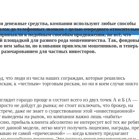
ои денежные средства, компании используют любые способы
сылок до телефонных звонков с целью очередного относительн
е привыкли к подобным способам продвижения, но всё, что
ной площадкой для разного рода мошенничества. Так, фондов
т о нем забыли, но вливания привлекли мошенников, и теперь
разочарованием для частных инвесторов.
д, что люди из числа наших сограждан, которые решились
скам, к «честным» торговым рискам, но ни в коем случае никто
глядит гораздо проще и состоит всего из двух точек А и Б (А —
осто не дойдут до рынка; не стоит исключать, что брокер, на
встрече, даже не знает о существовании этой «инвестиционной»
 выведены на рынок, но компании важно лишь «набить»
сию, прибыль клиента абсолютно не интересует всё тех же ребят
уют данной модели, легко могут получить лицензии, награды, пр
ываю ее самой «причесанной» — когда клиенту предлагают
 на российские лицензии. Эти господа могут придерживаться и