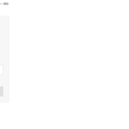
— но
Дзен
зен