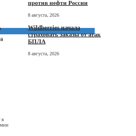
против нефти России
8 августа, 2026
Wildberries начала
о
страховать заказы от атак
ый
БПЛА
8 августа, 2026
 в
емии