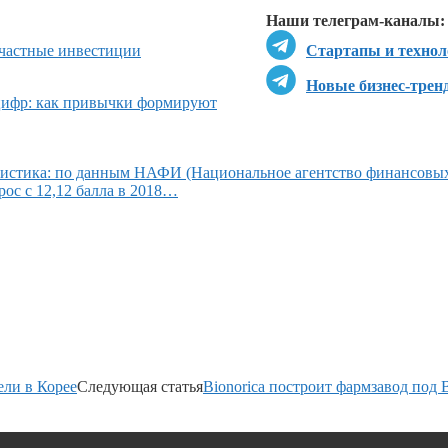
Наши телеграм-каналы:
частные инвестиции
Стартапы и технол
Новые бизнес-трен
цифр: как привычки формируют
атистика: по данным НАФИ (Национальное агентство финансовы
ос с 12,12 балла в 2018…
ели в Корее
Следующая статья
Bionorica построит фармзавод под