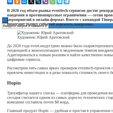
Книги
В 2020 год объем рынка eventtech-сервисов достиг рекор
пандемия и противовирусные ограничения — сотни про
мероприятий в онлайн-формат. Вместе с командой Time
помогают рынку событий пережить пандемию.
Художник: Юрий Аратовский
До 2020 года event-индустрию можно было охарактеризоват
тенденцией к монополизации и медленным темпом внедрени
Адаптироваться к новым реалиям и найти качественно новы
цифровые сервисы.
Рассмотрим пять самых ярких примеров eventtech-проектов п
привлечь инвестиции и в разы повысить стоимость своего б
Hopin
Триумфатор нашего списка — платформа для проведения вир
сегодня считается одним из самых дорогих технических стар
компании составила почти $8 млрд.
Главный продукт Hopin — удобная и простая в управлении 