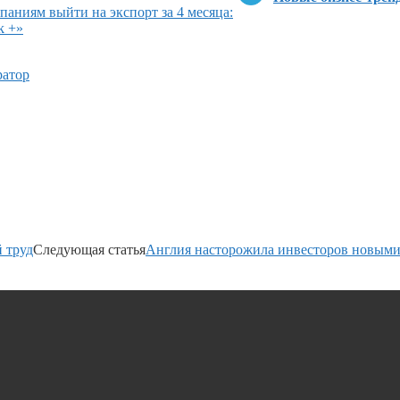
аниям выйти на экспорт за 4 месяца:
k +»
ратор
 труд
Следующая статья
Англия насторожила инвесторов новым