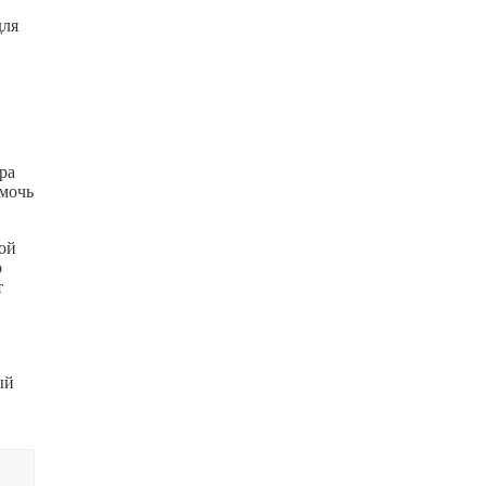
для
ра
омочь
ой
о
т
ый