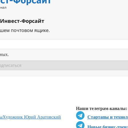
 Инвест-Форсайт
ашем почтовом ящике.
нных.
Перейти в
Перейти в
Д
Наши телеграм-каналы:
пы
Художник Юрий Аратовский
Стартапы и технол
Новые бизнес-трен