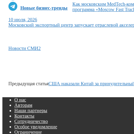
Как московским MedTech-комп
Новые бизнес-тренды
программа «Moscow Fast Trac
10 июля, 2026
Московский экспортный центр запускает отраслевой акселе
Новости СМИ2
Предыдущая статья
США наказали Китай за принудительный
О нас
Авторам
Наши партнеры
Контакты
Сотрудничество
Особое уведомление
Ограничение