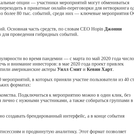
никальные опции — участники мероприятий могут обмениваться
переходить в приватные онлайн-переговорки для нетворкинга о
но более 80 тыс. событий, среди них — ключевые мероприятия 
ий. Основная часть средств, по словам CEO Hopin
Джонни
ов для проведения гибридных событий.
пулярности во время пандемии — с марта по май 2020 года число
лечь и внимание инвесторов: в мае 2020 года проект привлек
упили американские актеры
Уилл Смит
и
Кевин Харт
.
0 мероприятий, в которых приняли участие пользователи из 40 с
ьких форматах:
комства. Подключиться к мероприятию можно в один клик, без
 лично с нужными участниками, а также собираться группами в
 создавать брендированный интерфейс, а в конце события
тисессиям и продвинутую аналитику. Этот формат позволяет