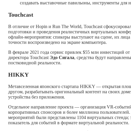
создавать выставочные павильоны, инструменты для н
Touchcast
В отличие от Hopin и Run The World, Touchcast сфокусирова
подготовки и проведения реалистичных виртуальных конфере
офлайн-мероприятия: спикеры выступают на сцене, их лица 
точности воспроизведено на экране компьютера.
В феврале 2021 года сервис привлек $55 млн инвестиций от
директора Touchcast
Эдо Сигала
, средства будут направлен
постковидной реальности.
HIKKY
Метавселенная японского стартапа HIKKY — открытая площад
другом, разрабатывать оригинальный контент на своих доме
устройства без приложения.
Отдельное направление проекта — организация VR-событий
корпоративных спонсоров и более миллиона пользователей.
мероприятий были представлены 1104 виртуальных стенда; э
показатель для событий в формате виртуальной реальности.