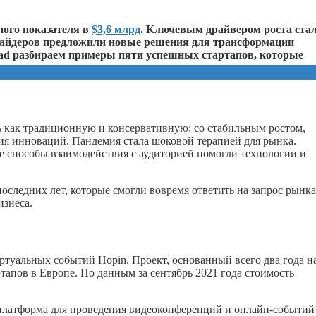
дного показателя в
$3,6 млрд
. Ключевым драйвером роста ста
вайдеров предложили новые решения для трансформации
pad разбираем примеры пяти успешных стартапов, которые
ь как традиционную и консервативную: со стабильным ростом,
я инноваций. Пандемия стала шоковой терапией для рынка.
е способы взаимодействия с аудиторией помогли технологии и
оследних лет, которые смогли вовремя ответить на запрос рынка
изнеса.
туальных событий Hopin. Проект, основанный всего два года на
тапов в Европе. По данным за сентябрь 2021 года стоимость
платформа для проведения видеоконференций и онлайн-событий