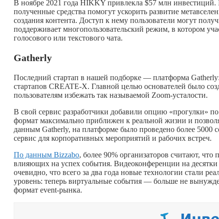
В ноябре 2021 года HIKKY привлекла $57 млн инвестиций.
полученные средства помогут ускорить развитие метавселе
создания контента. Доступ к нему пользователи могут полу
поддерживает многопользовательский режим, в котором уча
голосового или текстового чата.
Gatherly
Последний стартап в нашей подборке — платформа Gatherly:
стартапов CREATE-X. Главной целью основателей было соз
пользователям избежать так называемой Zoom-усталости.
В свой сервис разработчики добавили опцию «прогулки» по
формат максимально приближен к реальной жизни и позволя
данным Gatherly, на платформе было проведено более 5000 с
сервис для корпоративных мероприятий и рабочих встреч.
По данным Bizzabo
, более 90% организаторов считают, что
влияющих на успех события. Видеоконференции на десятки 
очевидно, что всего за два года новые технологии стали р
уровень: теперь виртуальные события — больше не вынужд
формат event-рынка.