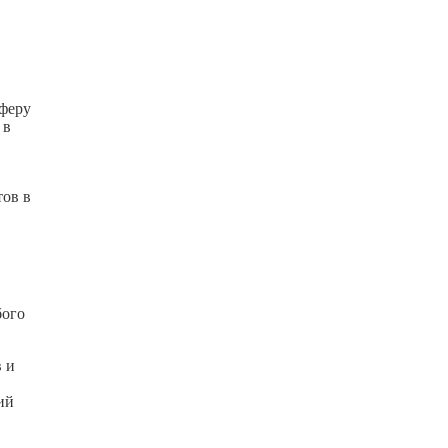
сферу
 в
тов в
бого
 и
ий