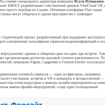
 По словам генерального директора компании
Ясуси Фунакоши
,
нной: HIKKY разрабатывает собственный движок VketCloud VR 
чить просто перейдя по ссылке. Облачная платформа Vket также
стники могут общаться в одном пространстве с помощью
 студенческий проект, разработанный при поддержке акселерато
дать альтернативу популярным сервисам видеоконференций и п
 виртуальному зданию и общения один на один при встрече. Так
ет организаторам достигать высокой степени вовлеченности. П
обытий; компании Figma, Capgemini и General Electric использую
 применение eventtech-сервисов — один из факторов, напрямую
тысяч участников, встречи в VR и концерты в метавселенной —
еальностью event-индустрии и вывели онлайн-мероприятия на нов
енная замена офлайн-мероприятий, а еще один полноценный