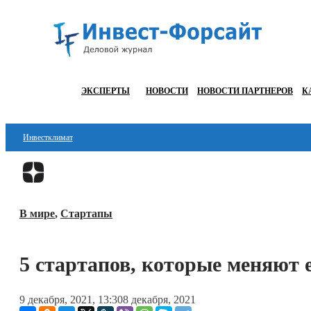
ЭКСПЕРТЫ
НОВОСТИ
НОВОСТИ ПАРТНЕРОВ
К
Инвестклимат
Финансы
Инвестиции
В мире
,
Стартапы
Блокчейн
Стартапы
5 стартапов, которые меняют 
Технологии
9 декабря, 2021, 13:30
8 декабря, 2021
ESG