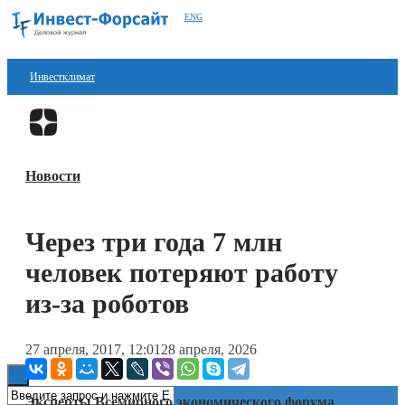
ENG
Инвестклимат
Финансы
Перейти в
Дзен
Инвестиции
Новости
Блокчейн
Стартапы
Через три года 7 млн
Технологии
человек потеряют работу
ESG
из-за роботов
Книги
27 апреля, 2017, 12:01
28 апреля, 2026
Эксперты Всемирного экономического форума