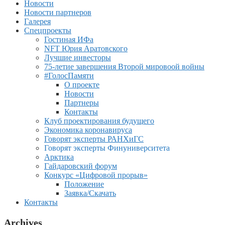
Новости
Новости партнеров
Галерея
Спецпроекты
Гостиная ИФа
NFT Юрия Аратовского
Лучшие инвесторы
75-летие завершения Второй мировоой войны
#ГолосПамяти
О проекте
Новости
Партнеры
Контакты
Клуб проектирования будущего
Экономика коронавируса
Говорят эксперты РАНХиГС
Говорят эксперты Финуниверситета
Арктика
Гайдаровский форум
Конкурс «Цифровой прорыв»
Положение
Заявка/Скачать
Контакты
Archives