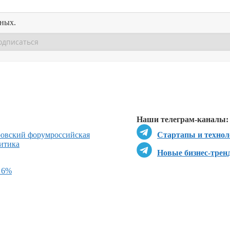
нных.
Перейти в
Перейти в
Д
Наши телеграм-каналы:
ровский форум
российская
Стартапы и технол
итика
Новые бизнес-трен
 6%