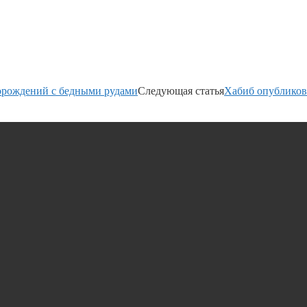
торождений с бедными рудами
Следующая статья
Хабиб опубликов