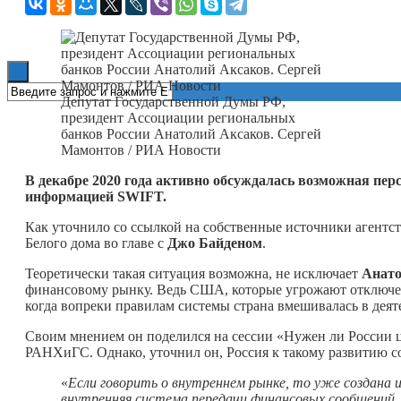
Книги
Депутат Государственной Думы РФ,
президент Ассоциации региональных
банков России Анатолий Аксаков. Сергей
Мамонтов / РИА Новости
В декабре 2020 года активно обсуждалась возможная пер
информацией SWIFT.
Как уточнило со ссылкой на собственные источники агентст
Белого дома во главе с
Джо Байденом
.
Теоретически такая ситуация возможна, не исключает
Анато
финансовому рынку. Ведь США, которые угрожают отключен
когда вопреки правилам системы страна вмешивалась в деяте
Своим мнением он поделился на сессии «Нужен ли России ц
РАНХиГС. Однако, уточнил он, Россия к такому развитию с
«
Если говорить о внутреннем рынке, то уже создана и
внутренняя система передачи финансовых сообщений,