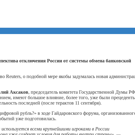
спектива отключения России от системы обмена банковской
во Reuters, о подобной мере якобы задумалась новая администра
лий Аксаков
, председатель комитета Государственной Думы РФ
ием, имеют большое влияние, более того, уже были прецеденты
льность последней (после терактов 11 сентября).
ифровой рубль?» в ходе Гайдаровского форума, организованног
обытий уже подготовилась.
 используется всеми крупнейшими игроками в России
 она уже создает условия для работы внутри страны», —