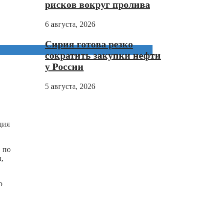
рисков вокруг пролива
6 августа, 2026
Сирия готова резко
сократить закупки нефти
у России
5 августа, 2026
ция
 по
,
о