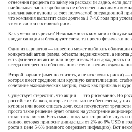
отнесения процента по займу на расходы (и ладно, если до
наибольшая часть евробондов не обеспечена активами компан
выплачивают купоны за счет получаемой операционной прибы
что компания выплатит свои долги за 1,7-4,6 года при услов
этом и состоит основной риск.
Как уменьшить риски? Невозможность компании обслуживать
вводят санкции и блокируют счета, та просто физически не 
Один из вариантов — инвестор может выбирать облигации с
конкретный актив (земля, объекты недвижимости, а иногда 
есть физический актив или поручитель. Но и доходность по 
всегда интересно и обоснованно с точки зрения отдачи капи
Второй вариант (именно снизить, а не исключить риски) — 
которая имеет среднюю или крупную капитализацию, стабил
сочетание экономических метрик, таких как прибыль и курс
Существует стереотип, что акции — это рискованно. Но р
российских банков, которые не только не обеспечены, у них
купоны или вовсе списать долг, если почувствует трудности 
просто такое решение будет отдано на усмотрение акционер
стоят этих рисков. Есть смысл покупать старший выпуск и 
акцию, которая приносит дивиденды от 2% до 6% USD в год
роста в цене 5-6% (немного опережает инфляцию). Вот неко