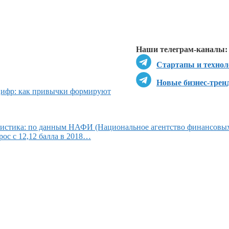
Перейти в
Д
Наши телеграм-каналы:
Стартапы и технол
Новые бизнес-трен
цифр: как привычки формируют
атистика: по данным НАФИ (Национальное агентство финансовы
ос с 12,12 балла в 2018…