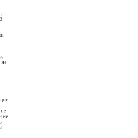
,
 В
ии
гда
 не
ации
 не
и не
ь
ал