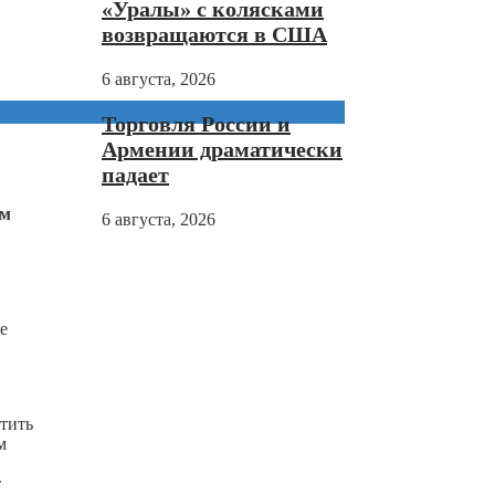
«Уралы» с колясками
возвращаются в США
6 августа, 2026
Торговля России и
Армении драматически
падает
ам
6 августа, 2026
е
атить
м
т