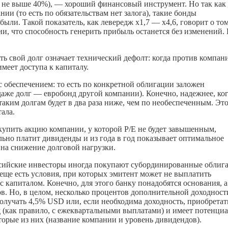
лг не выше 40%), — хороший финансовый инструмент. Но так как
ии (то есть по обязательствам нет залога), такие бонды
ли. Такой показатель, как левередж х1,7 — х4,6, говорит о том
ии, что способность генерить прибыль останется без изменений.
 свой долг означает технический дефолт: когда против компан
имеет доступа к капиталу.
 обеспечением: то есть по конкретной облигации заложен
даже долг — евробонд другой компании). Конечно, надежнее, ко
таким долгам будет в два раза ниже, чем по необеспеченным. Это
тала.
купить акцию компании, у которой P/E не будет завышенным,
ьно платит дивиденды и из года в год показывает оптимальное
 на снижение долговой нагрузки.
оссийские инвесторы иногда покупают субординированные облиг
 еще есть условия, при которых эмитент может не выплатить
с капиталом. Конечно, для этого банку понадобятся основания, а
ов. Но, в целом, несколько процентов дополнительной доходност
получать 4,5% USD или, если необходима доходность, приобретат
 (как правило, с ежеквартальными выплатами) и имеет потенци
торые из них (название компании и уровень дивидендов).