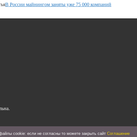
тья
В России майнингом заняты уже 75 000 компаний
льна.
айлы cookie: если не согласны то можете закрыть сайт
Соглашение