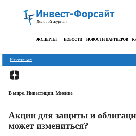
ЭКСПЕРТЫ
НОВОСТИ
НОВОСТИ ПАРТНЕРОВ
К
Инвестклимат
Финансы
Инвестиции
В мире
,
Инвестиции
,
Мнение
Блокчейн
Стартапы
Акции для защиты и облигации
Технологии
может измениться?
ESG