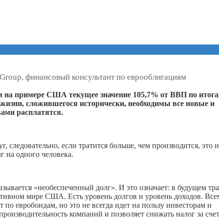
Group, финансовый консультант по еврооблигациям
им на примере США текущее значение 105,7% от ВВП по итог
я жизни, сложившегося исторически, необходимы все новые и
вами расплатятся.
, следовательно, если тратится больше, чем производится, это н
г на одного человека.
азывается «необеспеченный долг». И это означает: в будущем тр
ативном мире США. Есть уровень долгов и уровень доходов. Все
по евробондам, но это не всегда идет на пользу инвесторам и
роизводительность компаний и позволяет снижать налог за сче