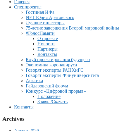
Галерея
Спецпроекты
Гостиная ИФа
NFT Юрия Аратовского
Лучшие инвесторы
75-летие завершения Второй мировоой войны
#ГолосПамяти
О проекте
Новости
Партнеры
Контакты
Клуб проектирования будущего
Экономика коронавируса
Говорят эксперты РАНХиГС
Говорят эксперты Финуниверситета
Арктика
Гайдаровский форум
Конкурс «Цифровой прорыв»
Положение
Заявка/Скачать
Контакты
Archives
Август 2026