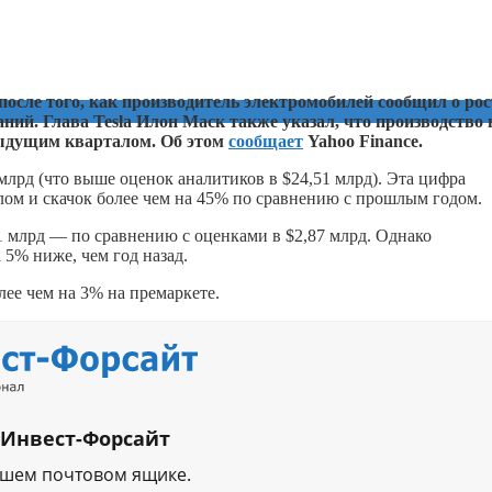
после того, как производитель электромобилей сообщил о рос
ий. Глава Tesla Илон Маск также указал, что производство 
дыдущим кварталом. Об этом
сообщает
Yahoo Finance.
 млрд (что выше оценок аналитиков в $24,51 млрд). Эта цифра
лом и скачок более чем на 45% по сравнению с прошлым годом.
1 млрд — по сравнению с оценками в $2,87 млрд. Однако
 5% ниже, чем год назад.
лее чем на 3% на премаркете.
 Инвест-Форсайт
ашем почтовом ящике.