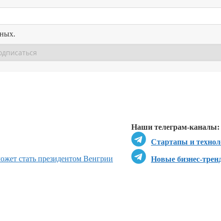
нных.
Перейти в
Перейти в
Д
Наши телеграм-каналы:
Стартапы и технол
может стать президентом Венгрии
Новые бизнес-трен