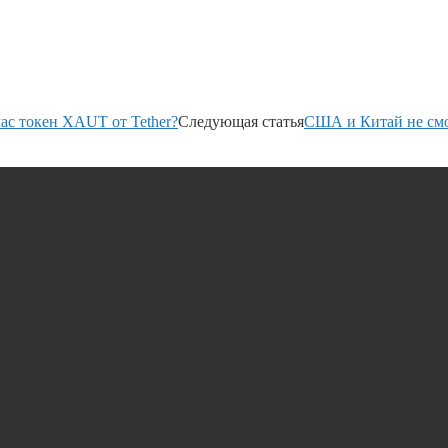
ас токен XAUT от Tether?
Следующая статья
США и Китай не см