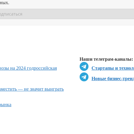
нных.
Перейти в
Перейти в
Д
Наши телеграм-каналы:
озы на 2024 год
российская
Стартапы и технол
Новые бизнес-трен
местить — не значит выиграть
рынка