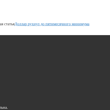
я статья
Доллар рухнул до пятимесячного минимума
льна.