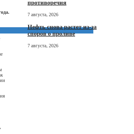
противоречия
ода.
7 августа, 2026
Нефть снова растет из-за
споров о проливе
е
7 августа, 2026
ме
м
ак
вии
ния
ь