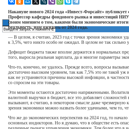
Книги
Накануне нового 2024 года «Инвест-Форсайт» публикует 
Профессор кафедры фондового рынка и инвестиций НИ
своим мнением о том, какими были экономические итоги 2
реальность, нам ожидать от 2024 года.
— В целом, я считаю, 2023 год с точки зрения экономики уд
к 3,5%, чего никто особо не ожидал. В целом не так сильно у
Дефицит бюджета также вполне держится в нормальных пред
того, выросла реальная зарплата, да и многие параметры э
Что-то, конечно, не удалось. Прежде всего, вопросы вызывае
достаточно высоким уровнем, так как 7,5% это не такой уж
как не устраняются причины высокой инфляции, в частности
со спросом на эти товары.
Эти моменты остаются достаточно напряженными. Волатильн
валютной выручки в бюджет, все это добавляет сложностей 
вызывают, я считаю, в некотором смысле даже чрезмерную к
зрения экономики можно назвать более удачными, чем то, чт
Что же до экономических перспектив на 2024 год, то начало 
основных индикторов. Но я думаю, что в обществе есть опас
различные рычаги управления экономики. Тем более что в 