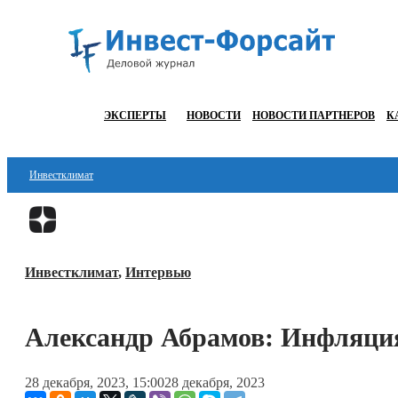
ЭКСПЕРТЫ
НОВОСТИ
НОВОСТИ ПАРТНЕРОВ
К
Инвестклимат
Финансы
Инвестиции
Инвестклимат
,
Интервью
Блокчейн
Стартапы
Александр Абрамов: Инфляция
Технологии
28 декабря, 2023, 15:00
28 декабря, 2023
ESG