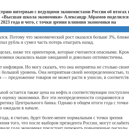
серию интервью с ведущими экономистами России об итогах г
У «Высшая школа экономики» Александр Абрамов поделился
023 года и чего, с точки зрения влияния экономики на
ался. Потому что экономический рост оказался больше 3%, ближ
пал рубль и сумел часть потерь отыграть назад.
елах, ниже тех ориентиров, которые считаются опасными. Кро
кономики оказались выше ожиданий и довольно
оптимистичны.
т инфляция. Но могу сказать, что она неприятна не столько свои
 и большой уровень. Она неприятная своей неопределенностью, т
 — предложение товаров не может расти в унисон, в соответст
ой остается также цена на нефть и соответствующие поступле
в оценку экономики. Все эти неопределенности сохраняются и
ритику Центрального банка. Однако в общем итоги года с точки
о ожидали в начале.
года, я считаю, будет более-менее нормальным с точки зрения
ения того, что после выборов президента России, могут ослабит
начале года экономике предстоит пережить повышенные расходы