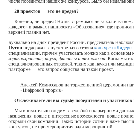
числе победители наших же конкурсов. Было бы недальнови
— 20 проектов — это не предел?
— Конечно, не предел! Но мы стремимся не за количеством,
каждого» в рамках нацпроекта «Образование», где прописа
верхней планки нет.
Буквально на днях президент России, председатель Наблюд
Путин
поддержал запуск третьего сезона
конкурса «Лидеры
специализации, причем участвовать можно как в основном ко
здравоохранение
,
наука
,
финансы и технологии
. Когда мы и
специализированных отраслей, таких как наука или медици
платформе — это запрос общества на такой проект.
Алексей Комиссаров на торжественной церемонии наг
«Цифровой прорыв»
— Отслеживаете ли вы судьбу победителей и участнико
— Мы внимательно следим за судьбой и карьерными достиж
назначения, новые и интересные возможности, новые полном
открыли свои компании. Таких историй сотни и даже тысячи
конкурсов, не про мероприятия ради мероприятий.