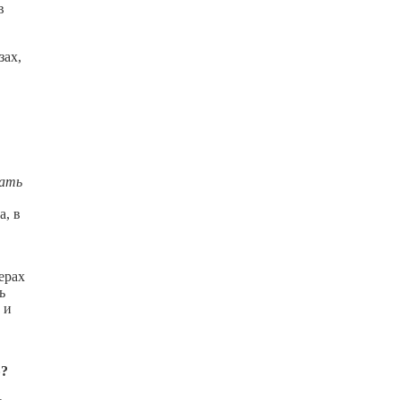
в
зах,
вать
а, в
ерах
ь
 и
»?