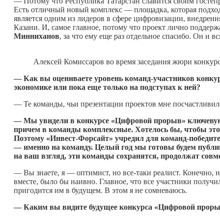
— Потому что Республика Татарстан славится своим гостеп
Есть отличный новый комплекс — площадка, которая подход
является одним из лидеров в сфере цифровизации, внедрен
Казани. И, самое главное, потому что проект лично поддер
Минниханов
, за что ему еще раз отдельное спасибо. Он и 
Алексей Комиссаров во время заседания жюри конку
— Как вы оцениваете уровень команд-участников конку
экономике или пока еще только на подступах к ней?
— Те команды, чьи презентации проектов мне посчастливил
— Мы увидели в конкурсе «Цифровой прорыв» ключевую 
причем в команды комплексные. Хотелось бы, чтобы это
Поэтому «Инвест-Форсайт» учредил для команд
‑
победит
— именно на команду. Целый год мы готовы будем публи
на ваш взгляд, эти команды сохранятся, продолжат совм
— Вы знаете, я — оптимист, но все‑таки реалист. Конечно, 
вместе, было бы наивно. Главное, что все участники получ
пригодится им в будущем. В этом я не сомневаюсь.
—
Каким вы видите будущее конкурса «Цифровой прор