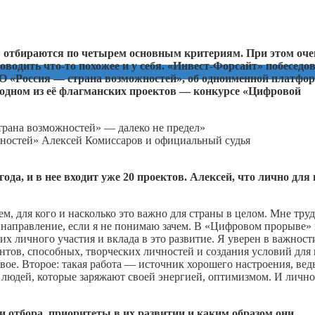
 отбираются по четырем основным критериям. При этом оче
роводить
что-то
похожее и у себя. «Инвест-Форсайт» побеседо
 «Россия — страна возможностей», об одноименной платфор
б одном из её флагманских проектов — конкурсе «Цифровой
ностей» Алексей Комиссаров и официальный судья
а, и в нее входит уже 20 проектов. Алексей, что лично для 
м, для кого и насколько это важно для страны в целом. Мне тру
направление, если я не понимаю зачем. В «Цифровом прорыве» 
 их личного участия и вклада в это развитие. Я уверен в важност
нтов, способных, творческих личностей и создания условий для
вое. Второе: такая работа — источник хорошего настроения, вед
 людей, которые заряжают своей энергией, оптимизмом. И лично
 отбора, приоритеты в их развитии и каким образом они