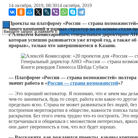
14 октября, 2019, 08:30
14 октября, 2019
Книги
Проекты на платформу «Россия — страна возможностей»
много компаний и разных структур на их основе стали п
с Алексеем Комиссаровым, генеральным директором АНО
которая успешно развивается уже второй год, а также о
прорыв», только что завершившемся в Казани.
Генеральный директор АНО «Россия — страна возмож
Книги рекордов Гиннесса Шейда Субаси
— Платформе «Россия — страна возможностей» полтора год
значит работа в «
Россия — страна возможностей
»?
— Это хороший мотиватор. Я понимаю, что и зачем мы делае
чем-то
заниматься, будь то спорт, работа или
какое-то
другое 
предельно ясно. Страна не может развиваться без людей, без
построения меритократии в обществе, важности поиска тала
раскрытия. Без этого очень трудно
что-то
построить. Это пер
встречаешься и общаешься с множеством интересных, ярких
они дают уверенность в том, что все будет хорошо.
— Расскажите, как рождаются проекты, каковы критерии