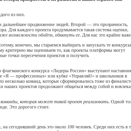
дого из них.
и дальнейшее продвижение людей. Второй — это прозрачность,
бора. Для каждого проекта продумывается такая система оценки,
 даже возможности
обойти,
обмануть ее
. Для нас это крайне важ
оэтому, конечно, мы стараемся выбирать и запускать те конкурсы
тому критерию мы оцениваем то, как проекты платформы могут
ные точки пересечения проектов и получить
о флагманского конкурса «Лидеры России» выступают наставни
де «Я — профессионал» или кубке «Управляй!» и школьников в
о несколько команд, которые сформировались тоже из финалист
ки наших проектов продолжают общаться между собой и вовлека
 команды, которая может такой проект реализовать
. Одной то
нде. Это дорогого стоит.
 на сегодняшний день это около 100 человек. Среди них есть в 