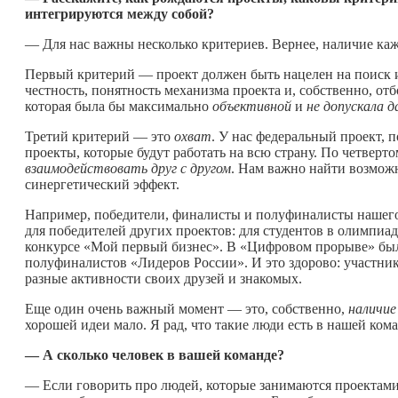
интегрируются между собой?
— Для нас важны несколько критериев. Вернее, наличие каж
Первый критерий — проект должен быть нацелен на поиск 
честность, понятность механизма проекта и, собственно, от
которая была бы максимально
объективной
и
не допускала
Третий критерий — это
охват
. У нас федеральный проект, п
проекты, которые будут работать на всю страну. По четвер
взаимодействовать друг с другом
. Нам важно найти возмож
синергетический эффект.
Например, победители, финалисты и полуфиналисты нашег
для победителей других проектов: для студентов в олимпиа
конкурсе «Мой первый бизнес». В «Цифровом прорыве» был
полуфиналистов «Лидеров России». И это здорово: участни
разные активности своих друзей и знакомых.
Еще один очень важный момент — это, собственно,
наличие
хорошей идеи мало. Я рад, что такие люди есть в нашей кома
— А сколько человек в вашей команде?
— Если говорить про людей, которые занимаются проектами,