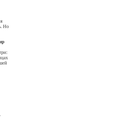
ля
. Но
ир
три:
нцах
ашей
,