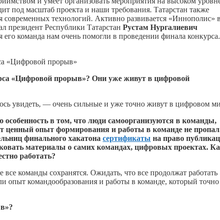
риимством и умеет организовать мероприятия на высоком уровне
ит под масштаб проекта и наши требования. Татарстан также
ия современных технологий. Активно развивается «Иннополис» 
жал президент Республики Татарстан
Рустам Нургалиевич
вся его команда нам очень помогли в проведении финала конкурса.
рса «Цифровой прорыв»
рса «Цифровой прорыв»? Они уже живут в цифровой
ось увидеть, — очень сильные и уже точно живут в цифровом ми
особенность в том, что люди самоорганизуются в команды,
т ценный опыт формирования и работы в команде не пропал
ельниц
финального хакатона
сертификаты
на право публика
ковать материалы о самих командах, цифровых проектах. К
естно работать?
не все команды сохранятся. Ожидать, что все продолжат работать
или опыт командообразования и работы в команде, который точно
ыв»?