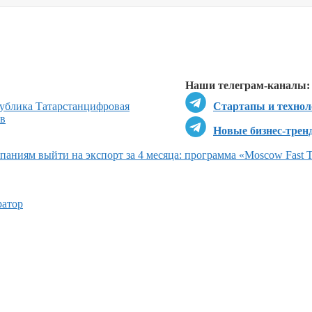
Перейти в
Перейти в
Д
Наши телеграм-каналы:
ублика Татарстан
цифровая
Стартапы и технол
ов
Новые бизнес-трен
аниям выйти на экспорт за 4 месяца: программа «Moscow Fast T
ратор