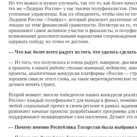
Но что можно и нужно улучшать, так это то, как более
качес
тех же «Лидерах России» у нас тысячи полуфиналистов. Они
успешные управленцы. Как их объединить, чтобы они не поте
Лидеров России «Эльбрус», который реализует различные о
лекции по теме финансовой грамотности. Несмотря на то, чт
принимают самое активное участие и финалисты, и полуфи
возможными дополнительными вариантами сопровождения и 
одержать победу, но точно ее достоин.
— Что вас более всего радует из того, что удалось сдел
— Из того, что получилось и очень радует, наверное, два м
и привлечь к нашей работе столько компаний, ведомств, ми
проекты, аналогичные конкурсам платформы «Россия — стран
хорошем смысле этого слова, на такие меритократические по
должен менять страну.
Второй момент: многие победители наших конкурсов реали
России» каждый полуфиналист для выхода в финал, помимо
любой социальный проект в своем регионе в рамках задания
развивают начатые проекты: разрабатывают программы для 
поддерживают незащищенные слои населения. Делают это про
— Почему именно Республика Татарстан была выбрана м