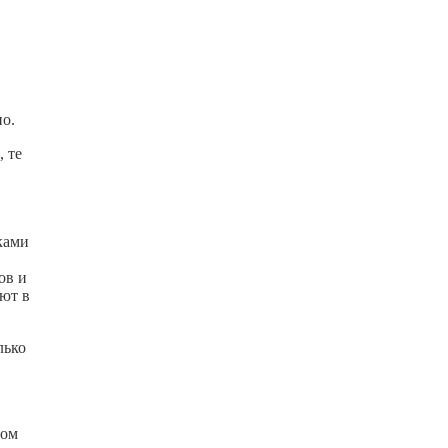
но.
, те
ками
ов и
ют в
лько
том