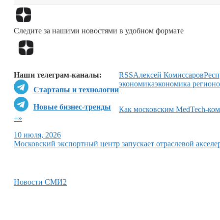
Следите за нашими новостями в удобном формате
Наши телеграм-каналы:
RSS
Алексей Комиссаров
Респ
экономика
экономика регион
Стартапы и технологии
Новые бизнес-тренды
Как московским MedTech-комп
+»
10 июля, 2026
Московский экспортный центр запускает отраслевой акселе
Новости СМИ2