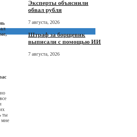
Эксперты объяснили
обвал рубля
7 августа, 2026
нь
вал
Штраф за борщевик
ме,
выписали с помощью ИИ
7 августа, 2026
вас
дно
все
и
 их
ь ты
 мне