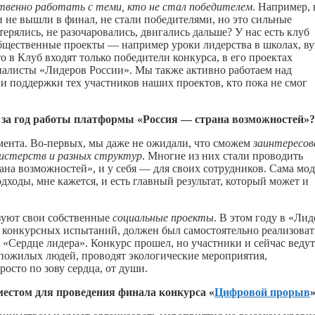
твенно работать с теми, кто не стал победителем
. Например, 
 не вышли в финал, не стали победителями, но это сильные
рялись, не разочаровались, двигались дальше? У нас есть клуб
бщественные проекты — например уроки лидерства в школах, ву
о в Клуб входят только победители конкурса, в его проектах
налисты «Лидеров России». Мы также активно работаем над
поддержки тех участников наших проектов, кто пока не смог
ать за год работы платформы «Россия — страна возможностей»?
омента. Во-первых, мы даже не ожидали, что сможем
заинтересо
нистерств и разных структур
. Многие из них стали проводить
а возможностей», и у себя — для своих сотрудников. Сама мод
дходы, мне кажется, и есть главный результат, который может и
зуют свои собственные
социальные проекты
. В этом году в «Лид
 конкурсных испытаний, должен был самостоятельно реализоват
 «Сердце лидера». Конкурс прошел, но участники и сейчас ведут
пожилых людей, проводят экологические мероприятия,
сто по зову сердца, от души.
естом для проведения финала конкурса «
Цифровой прорыв