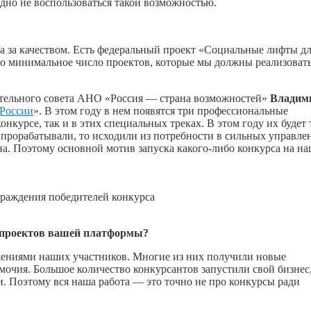
дно не воспользоваться такой возможностью.
 а за качеством. Есть федеральный проект «Социальные лифты д
но минимальное число проектов, которые мы должны реализовать
ательного совета АНО «Россия — страна возможностей»
Владим
 России
». В этом году в нем появятся три профессиональные
нкурсе, так и в этих специальных треках. В этом году их будет 
х прорабатывали, то исходили из потребности в сильных управле
на. Поэтому основной мотив запуска
какого-либо
конкурса на н
раждения победителей конкурса
в проектов вашей платформы?
ениями наших участников. Многие из них получили новые
очия. Большое количество конкурсантов запустили свой бизнес
. Поэтому вся наша работа — это точно не про конкурсы ради