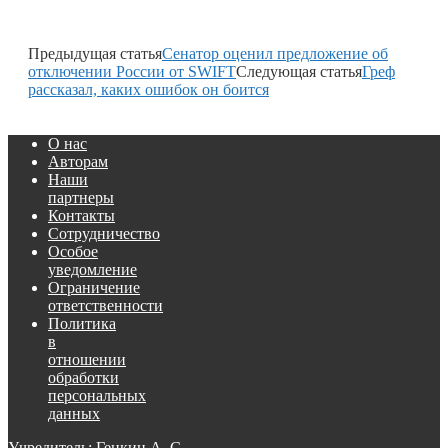
Предыдущая статья
Сенатор оценил предложение об
отключении России от SWIFT
Следующая статья
Греф
рассказал, каких ошибок он боится
О нас
Авторам
Наши
партнеры
Контакты
Сотрудничество
Особое
уведомление
Ограничение
ответственности
Политика
в
отношении
обработки
персональных
данных
Учредитель: Генкин А. С.