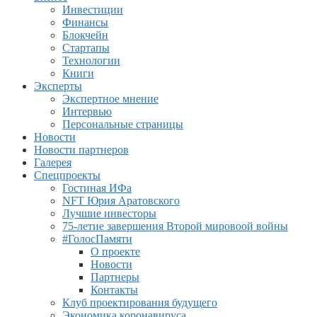
Инвестиции
Финансы
Блокчейн
Стартапы
Технологии
Книги
Эксперты
Экспертное мнение
Интервью
Персональные страницы
Новости
Новости партнеров
Галерея
Спецпроекты
Гостиная ИФа
NFT Юрия Аратовского
Лучшие инвесторы
75-летие завершения Второй мировоой войны
#ГолосПамяти
О проекте
Новости
Партнеры
Контакты
Клуб проектирования будущего
Экономика коронавируса