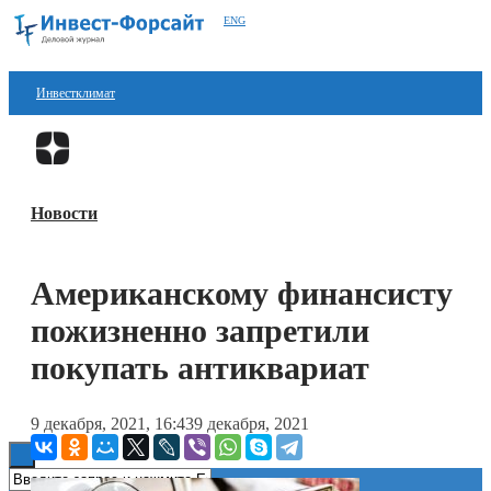
ENG
Инвестклимат
Финансы
Перейти в
Дзен
Инвестиции
Новости
Блокчейн
Стартапы
Американскому финансисту
Технологии
пожизненно запретили
ESG
покупать антиквариат
Книги
9 декабря, 2021, 16:43
9 декабря, 2021