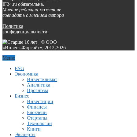
IF24.ru обязательна.
Мнение редакции может не
совпадать с мнением автора
Политика
конфиденциальности
© ООО
«Инвест-Форсайт», 2012-
2026
Меню
ESG
Экономика
Инвестклимат
Аналитика
Прогнозы
Бизнес
Инвестиции
Финансы
Блокчейн
Стартапы
Технологии
Книги
Эксперты