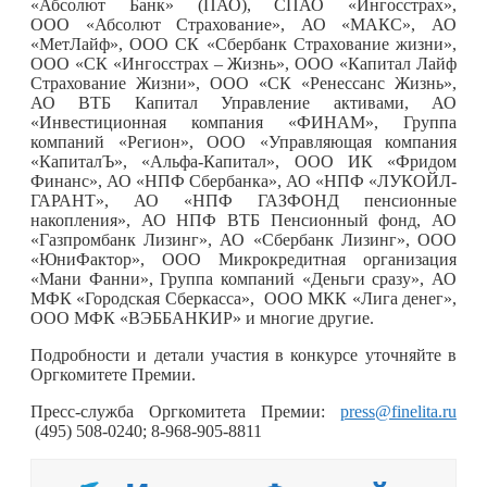
«Абсолют Банк» (ПАО), СПАО «Ингосстрах»,
ООО «Абсолют Страхование», АО «МАКС», АО
«МетЛайф», ООО СК «Сбербанк Страхование жизни»,
ООО «СК «Ингосстрах – Жизнь», ООО «Капитал Лайф
Страхование Жизни», ООО «СК «Ренессанс Жизнь»,
АО ВТБ Капитал Управление активами, АО
«Инвестиционная компания «ФИНАМ», Группа
компаний «Регион», ООО «Управляющая компания
«КапиталЪ», «Альфа-Капитал», ООО ИК «Фридом
Финанс», АО «НПФ Сбербанка», АО «НПФ «ЛУКОЙЛ-
ГАРАНТ», АО «НПФ ГАЗФОНД пенсионные
накопления», АО НПФ ВТБ Пенсионный фонд, АО
«Газпромбанк Лизинг», АО «Сбербанк Лизинг», ООО
«ЮниФактор», ООО Микрокредитная организация
«Мани Фанни», Группа компаний «Деньги сразу», АО
МФК «Городская Сберкасса», ООО МКК «Лига денег»,
ООО МФК «ВЭББАНКИР» и многие другие.
Подробности и детали участия в конкурсе уточняйте в
Оргкомитете Премии.
Пресс-служба Оргкомитета Премии:
press@finelita.ru
(495) 508-0240; 8-968-905-8811