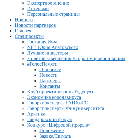
Экспертное мнение
Интервью
Персональные страницы
Новости
Новости партнеров
Галерея
Спецпроекты
Гостиная ИФа
NFT Юрия Аратовского
Лучшие инвесторы
75-летие завершения Второй мировоой войны
#ГолосПамяти
О проекте
Новости
Партнеры
Контакты
Клуб проектирования будущего
Экономика коронавируса
Говорят эксперты РАНХиГС
Говорят эксперты Финуниверситета
Арктика
Гайдаровский форум
Конкурс «Цифровой прорыв»
Положение
Заявка/Скачать