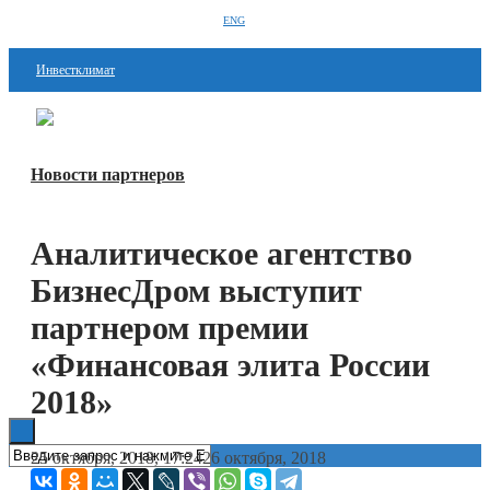
ENG
Инвестклимат
Финансы
Перейти в
Дзен
Инвестиции
Новости партнеров
Блокчейн
Аналитическое агентство
Стартапы
БизнесДром выступит
Технологии
партнером премии
ESG
«Финансовая элита России
Книги
2018»
25 октября, 2018, 17:24
26 октября, 2018