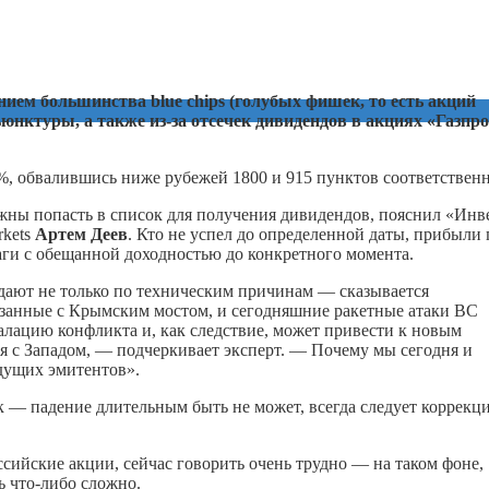
ием большинства blue chips (голубых фишек, то есть акций
нктуры, а также из-за отсечек дивидендов в акциях «Газпр
, обвалившись ниже рубежей 1800 и 915 пунктов соответственн
жны попасть в список для получения дивидендов, пояснил «Инв
rkets
Артем Деев
. Кто не успел до определенной даты, прибыли 
аги с обещанной доходностью до конкретного момента.
дают не только по техническим причинам — сказывается
занные с Крымским мостом, и сегодняшние ракетные атаки ВС
алацию конфликта и, как следствие, может привести к новым
 с Западом, — подчеркивает эксперт. — Почему мы сегодня и
дущих эмитентов».
к — падение длительным быть не может, всегда следует коррекци
ссийские акции, сейчас говорить очень трудно — на таком фоне,
ть
что-либо
сложно.