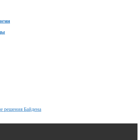
зен
огии
ды
е решения Байдена