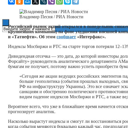
Книги
Владимир Песня / РИА Новости
Российский рынок акций открылся в понедельник снижен
крупнейших компаний) на фоне ухудшения внешней конъю
и «Татнефти». Об этом
сообщает
«Интерфакс».
Индексы Мосбиржи и РТС на старте торгов потеряли 12–13%
Дивидендная отсечка — это дата, до которой инвесторы дол
Форсайту» руководитель аналитического департамента AMa
бумагам не получает, поэтому важно успеть приобрести бум
«Сегодня же акции ведущих российских эмитентов па
больше геополитика (события прошлых выходных, свя
РФ на инфраструктуру Украины). Это все означает эск
санкциям и обострению политического противостояния
видим падение индексов Мосбиржи и РТС, а также ве
Вероятнее всего, что уже в ближайшее время начнется отско
прогнозирует аналитик.
Насколько вырастут индексы и смогут ли восстановиться ро
когда события меняются буквально каждый час, предполага