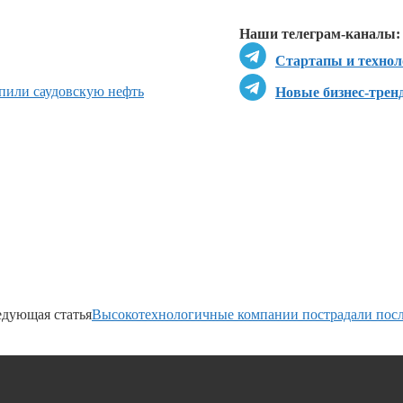
Перейти в
Д
Наши телеграм-каналы:
Стартапы и технол
пили саудовскую нефть
Новые бизнес-трен
дующая статья
Высокотехнологичные компании пострадали посл