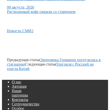
09 августа, 2026
Растворимый кофе связали со старением
Новости СМИ2
Предыдущая статья
Экономика Германии погрузилась в
стагнацию
Следующая статья
Торговля с Россией не
спасла Китай
О нас
Авторам
Наши
партнеры
Контакты
Сотрудничество
Особое