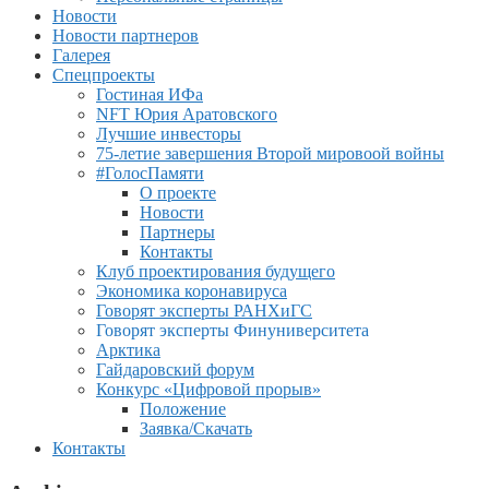
Новости
Новости партнеров
Галерея
Спецпроекты
Гостиная ИФа
NFT Юрия Аратовского
Лучшие инвесторы
75-летие завершения Второй мировоой войны
#ГолосПамяти
О проекте
Новости
Партнеры
Контакты
Клуб проектирования будущего
Экономика коронавируса
Говорят эксперты РАНХиГС
Говорят эксперты Финуниверситета
Арктика
Гайдаровский форум
Конкурс «Цифровой прорыв»
Положение
Заявка/Скачать
Контакты