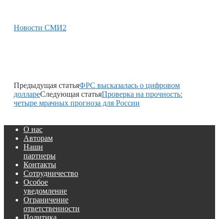
Новости СМИ2
Предыдущая статья
ФРС высказалась о цифровом
долларе
Следующая статья
Проверка на прочность:
четыре мрачных прогноза для России
О нас
Авторам
Наши
партнеры
Контакты
Сотрудничество
Особое
уведомление
Ограничение
ответственности
Политика