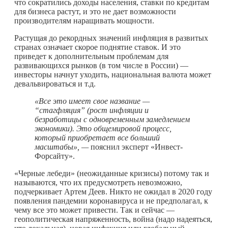
что сократились доходы населения, ставки по кредитам
для бизнеса растут, и это не дает возможности
производителям наращивать мощности.
Растущая до рекордных значений инфляция в развитых
странах означает скорое поднятие ставок. И это
приведет к дополнительным проблемам для
развивающихся рынков (в том числе в России) —
инвесторы начнут уходить, национальная валюта может
девальвироваться и т.д.
«Все это имеет свое название —
“стагфляция” (рост инфляции и
безработицы с одновременным замедлением
экономики). Это общемировой процесс,
который приобретает все больший
масштабы», —
пояснил эксперт «Инвест-
Форсайту».
«Черные лебеди» (неожиданные кризисы) потому так и
называются, что их предусмотреть невозможно,
подчеркивает Артем Деев. Никто не ожидал в 2020 году
появления пандемии коронавируса и не предполагал, к
чему все это может привести. Так и сейчас —
геополитическая напряженность, война (надо надеяться,