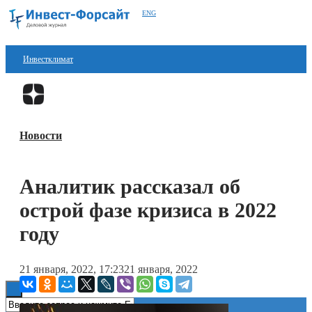
ENG
Инвестклимат
Финансы
Перейти в
Дзен
Инвестиции
Новости
Блокчейн
Стартапы
Аналитик рассказал об
Технологии
острой фазе кризиса в 2022
ESG
году
Книги
21 января, 2022, 17:23
21 января, 2022