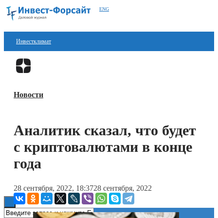
ENG
Инвестклимат
Финансы
Перейти в
Дзен
Инвестиции
Новости
Блокчейн
Стартапы
Аналитик сказал, что будет
Технологии
с криптовалютами в конце
ESG
года
Книги
28 сентября, 2022, 18:37
28 сентября, 2022