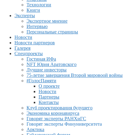
Технологии
Книги
Эксперты
Экспертное мнение
Интервью
Персональные страницы
Новости
Новости партнеров
Галерея
Спецпроекты
Гостиная ИФа
NFT Юрия Аратовского
Лучшие инвесторы
75-летие завершения Второй мировоой войны
#ГолосПамяти
О проекте
Новости
Партнеры
Контакты
Клуб проектирования будущего
Экономика коронавируса
Говорят эксперты РАНХиГС
Говорят эксперты Финуниверситета
Арктика
Гайдаровский форум