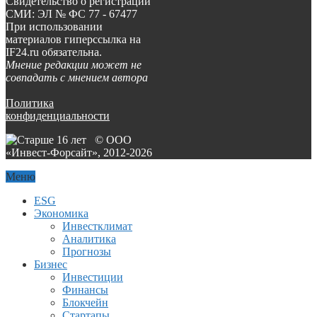
Свидетельство о регистрации
СМИ: ЭЛ № ФС 77 - 67477
При использовании
материалов гиперссылка на
IF24.ru обязательна.
Мнение редакции может не
совпадать с мнением автора
Политика
конфиденциальности
© ООО
«Инвест-Форсайт», 2012-
2026
Меню
ESG
Экономика
Инвестклимат
Аналитика
Прогнозы
Бизнес
Инвестиции
Финансы
Блокчейн
Стартапы