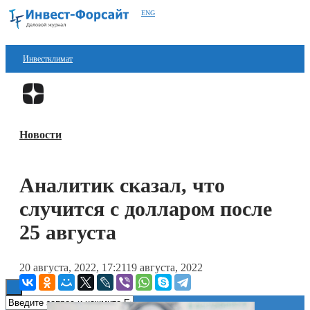
ENG
Инвестклимат
Финансы
Перейти в
Дзен
Инвестиции
Новости
Блокчейн
Стартапы
Аналитик сказал, что
Технологии
случится с долларом после
ESG
25 августа
Книги
20 августа, 2022, 17:21
19 августа, 2022