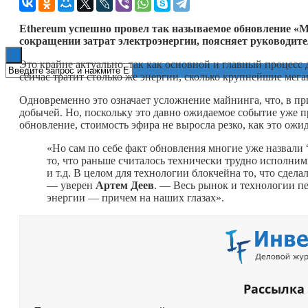
Книги
Ethereum успешно провел так называемое обновление «M
сокращении затрат электроэнергии, поясняет руководит
Это крайне актуально, так как основной и главный процесс
сейчас тратит столько же энергии, сколько крупнейшие мега
Одновременно это означает усложнение майнинга, что, в пр
добычей. Но, поскольку это давно ожидаемое событие уже п
обновление, стоимость эфира не выросла резко, как это ожид
«Но сам по себе факт обновления многие уже назвали “
то, что раньше считалось технически трудно исполним
и т.д. В целом для технологии блокчейна то, что сдела
— уверен
Артем Деев
. — Весь рынок и технологии п
энергии — причем на наших глазах».
Рассылка