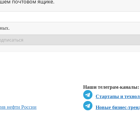
ашем почтовом ящике.
нных.
Перейти в
Перейти в
Д
Наши телеграм-каналы:
Стартапы и технол
ив нефти России
Новые бизнес-трен