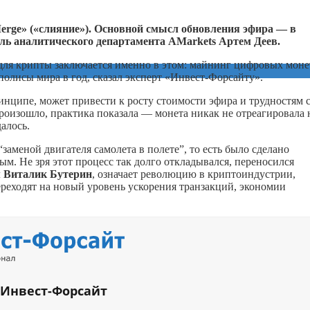
erge» («слияние»). Основной смысл обновления эфира — в
ель аналитического департамента AMarkets Артем Деев.
 для крипты заключается именно в этом: майнинг цифровых моне
полисы мира в год, сказал эксперт «Инвест-Форсайту».
инципе, может привести к росту стоимости эфира и трудностям с
роизошло, практика показала — монета никак не отреагировала 
алось.
заменой двигателя самолета в полете”, то есть было сделано
ым. Не зря этот процесс так долго откладывался, переносился
л
Виталик Бутерин
, означает революцию в криптоиндустрии,
ереходят на новый уровень ускорения транзакций, экономии
 Инвест-Форсайт