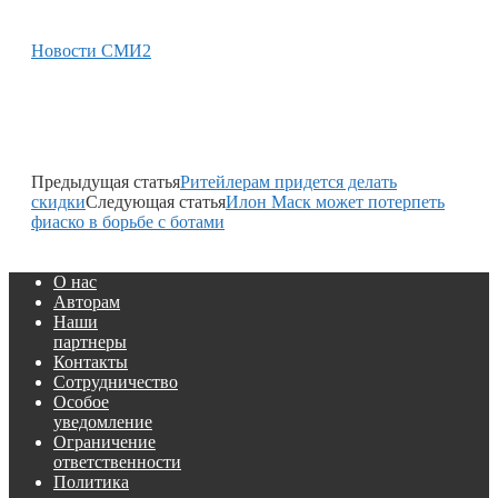
Новости СМИ2
Предыдущая статья
Ритейлерам придется делать
скидки
Следующая статья
Илон Маск может потерпеть
фиаско в борьбе с ботами
О нас
Авторам
Наши
партнеры
Контакты
Сотрудничество
Особое
уведомление
Ограничение
ответственности
Политика