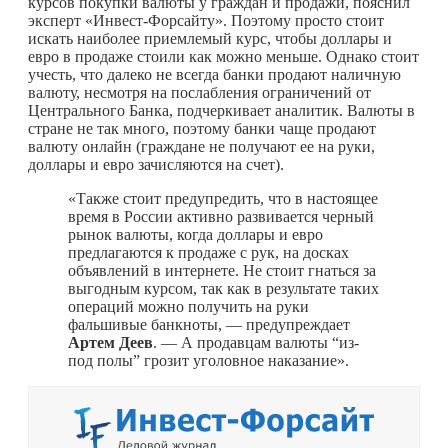
курсов покупки валюты у граждан и продажи, пояснил
эксперт «Инвест-Форсайту». Поэтому просто стоит
искать наиболее приемлемый курс, чтобы доллары и
евро в продаже стоили как можно меньше. Однако стоит
учесть, что далеко не всегда банки продают наличную
валюту, несмотря на послабления ограничений от
Центрального Банка, подчеркивает аналитик. Валюты в
стране не так много, поэтому банки чаще продают
валюту онлайн (граждане не получают ее на руки,
доллары и евро зачисляются на счет).
«Также стоит предупредить, что в настоящее
время в России активно развивается черный
рынок валюты, когда доллары и евро
предлагаются к продаже с рук, на досках
объявлений в интернете. Не стоит гнаться за
выгодным курсом, так как в результате таких
операций можно получить на руки
фальшивые банкноты, — предупреждает
Артем Деев
. — А продавцам валюты “из-
под полы” грозит уголовное наказание».