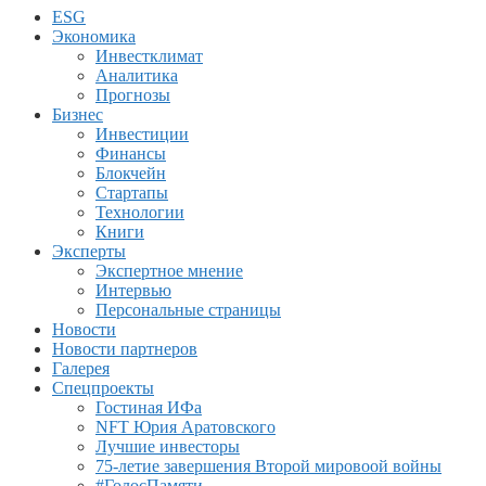
ESG
Экономика
Инвестклимат
Аналитика
Прогнозы
Бизнес
Инвестиции
Финансы
Блокчейн
Стартапы
Технологии
Книги
Эксперты
Экспертное мнение
Интервью
Персональные страницы
Новости
Новости партнеров
Галерея
Спецпроекты
Гостиная ИФа
NFT Юрия Аратовского
Лучшие инвесторы
75-летие завершения Второй мировоой войны
#ГолосПамяти