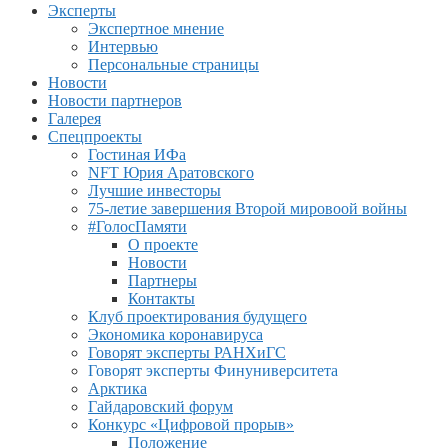
Эксперты
Экспертное мнение
Интервью
Персональные страницы
Новости
Новости партнеров
Галерея
Спецпроекты
Гостиная ИФа
NFT Юрия Аратовского
Лучшие инвесторы
75-летие завершения Второй мировоой войны
#ГолосПамяти
О проекте
Новости
Партнеры
Контакты
Клуб проектирования будущего
Экономика коронавируса
Говорят эксперты РАНХиГС
Говорят эксперты Финуниверситета
Арктика
Гайдаровский форум
Конкурс «Цифровой прорыв»
Положение