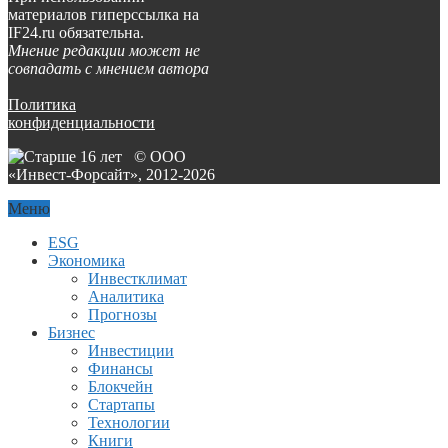
материалов гиперссылка на
IF24.ru обязательна.
Мнение редакции может не
совпадать с мнением автора
Политика
конфиденциальности
© ООО
«Инвест-Форсайт», 2012-
2026
Меню
ESG
Экономика
Инвестклимат
Аналитика
Прогнозы
Бизнес
Инвестиции
Финансы
Блокчейн
Стартапы
Технологии
Книги