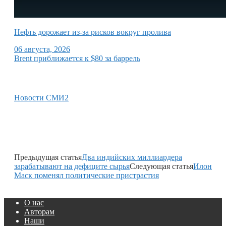
Нефть дорожает из-за рисков вокруг пролива
06 августа, 2026
Brent приближается к $80 за баррель
Новости СМИ2
Предыдущая статья
Два индийских миллиардера
зарабатывают на дефиците сырья
Следующая статья
Илон
Маск поменял политические пристрастия
О нас
Авторам
Наши