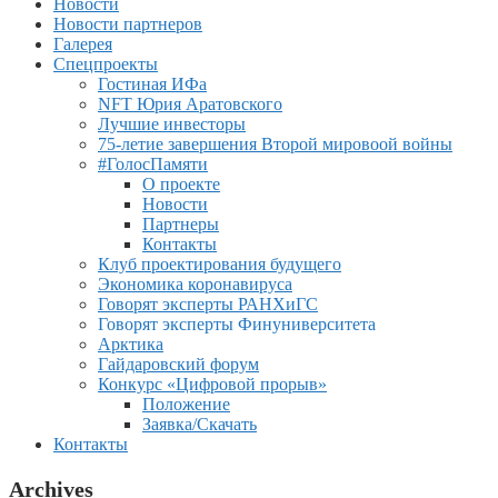
Новости
Новости партнеров
Галерея
Спецпроекты
Гостиная ИФа
NFT Юрия Аратовского
Лучшие инвесторы
75-летие завершения Второй мировоой войны
#ГолосПамяти
О проекте
Новости
Партнеры
Контакты
Клуб проектирования будущего
Экономика коронавируса
Говорят эксперты РАНХиГС
Говорят эксперты Финуниверситета
Арктика
Гайдаровский форум
Конкурс «Цифровой прорыв»
Положение
Заявка/Скачать
Контакты
Archives