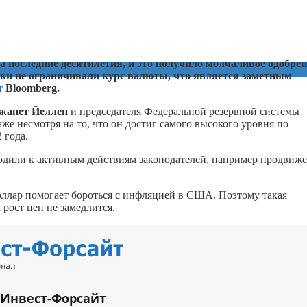
а последние десятилетия, и это получило молчаливое одобре
ки не ограничивали курс валюты, что является заметным
т
Bloomberg.
жанет Йеллен
и председателя Федеральной резервной системы
аже несмотря на то, что он достиг самого высокого уровня по
 года.
дили к активным действиям законодателей, например продвиж
оллар помогает бороться с инфляцией в США. Поэтому такая
 рост цен не замедлится.
 Инвест-Форсайт