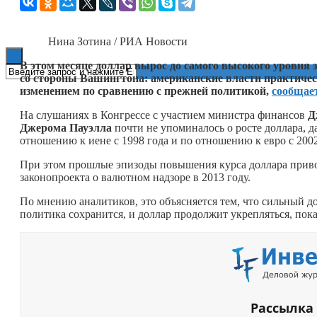
Книги
Нина Зотина / РИА Новости
В этом месяце доллар вырос до самого высокого уровня з
со стороны Вашингтона: американские власти практичес
изменением по сравнению с прежней политикой,
сообщае
На слушаниях в Конгрессе с участием министра финансов
Д
Джерома Пауэлла
почти не упоминалось о росте доллара, д
отношению к иене с 1998 года и по отношению к евро с 2002
При этом прошлые эпизоды повышения курса доллара приво
законопроекта о валютном надзоре в 2013 году.
По мнению аналитиков, это объясняется тем, что сильный д
политика сохранится, и доллар продолжит укрепляться, пока
Рассылка