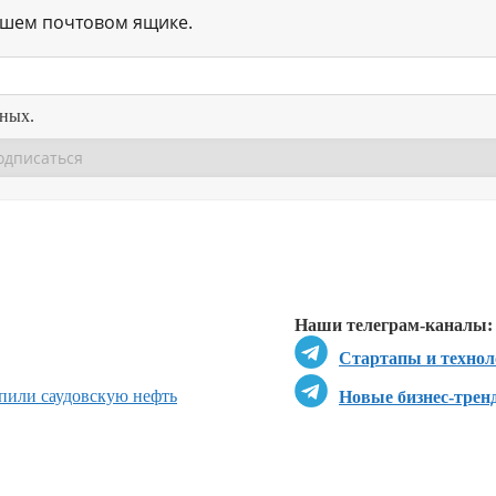
ашем почтовом ящике.
нных.
Перейти в
Перейти в
Д
Наши телеграм-каналы:
Стартапы и технол
пили саудовскую нефть
Новые бизнес-трен