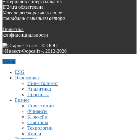
материалов гиперссылка на
IF24.ru обязательна.
Мнение редакции может не
совпадать с мнением автора
Политика
конфиденциальности
© ООО
«Инвест-Форсайт», 2012-
2026
Меню
ESG
Экономика
Инвестклимат
Аналитика
Прогнозы
Бизнес
Инвестиции
Финансы
Блокчейн
Стартапы
Технологии
Книги