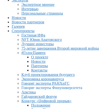
Эксперты
Экспертное мнение
Интервью
Персональные страницы
Новости
Новости партнеров
Галерея
Спецпроекты
Гостиная ИФа
NFT Юрия Аратовского
Лучшие инвесторы
75-летие завершения Второй мировоой войны
#ГолосПамяти
О проекте
Новости
Партнеры
Контакты
Клуб проектирования будущего
Экономика коронавируса
Говорят эксперты РАНХиГС
Говорят эксперты Финуниверситета
Арктика
Гайдаровский форум
Конкурс «Цифровой прорыв»
Положение