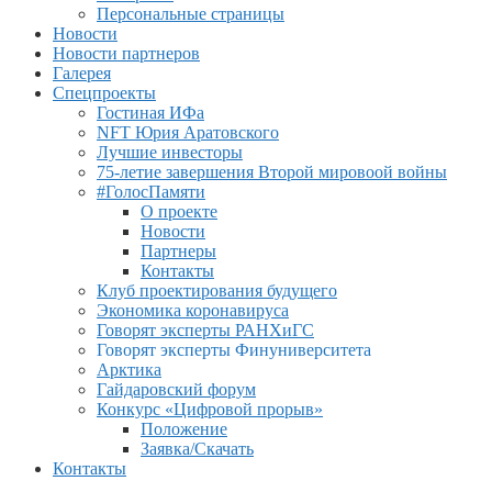
Персональные страницы
Новости
Новости партнеров
Галерея
Спецпроекты
Гостиная ИФа
NFT Юрия Аратовского
Лучшие инвесторы
75-летие завершения Второй мировоой войны
#ГолосПамяти
О проекте
Новости
Партнеры
Контакты
Клуб проектирования будущего
Экономика коронавируса
Говорят эксперты РАНХиГС
Говорят эксперты Финуниверситета
Арктика
Гайдаровский форум
Конкурс «Цифровой прорыв»
Положение
Заявка/Скачать
Контакты