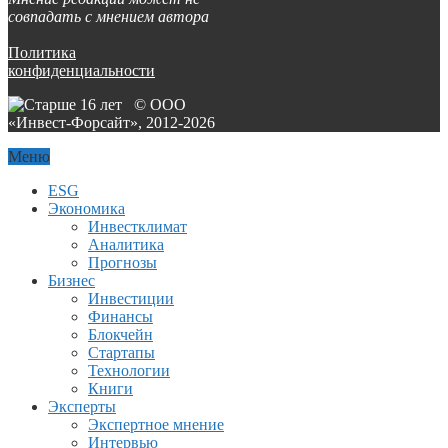
совпадать с мнением автора
Политика
конфиденциальности
© ООО
«Инвест-Форсайт», 2012-
2026
Меню
ESG
Экономика
Инвестклимат
Аналитика
Прогнозы
Бизнес
Инвестиции
Финансы
Блокчейн
Стартапы
Технологии
Книги
Эксперты
Экспертное мнение
Интервью