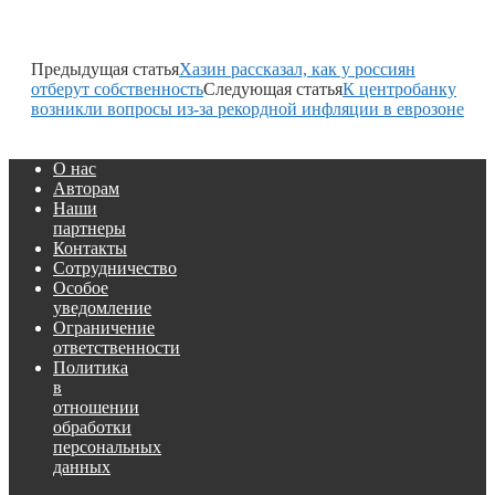
Предыдущая статья
Хазин рассказал, как у россиян
отберут собственность
Следующая статья
К центробанку
возникли вопросы из-за рекордной инфляции в еврозоне
О нас
Авторам
Наши
партнеры
Контакты
Сотрудничество
Особое
уведомление
Ограничение
ответственности
Политика
в
отношении
обработки
персональных
данных