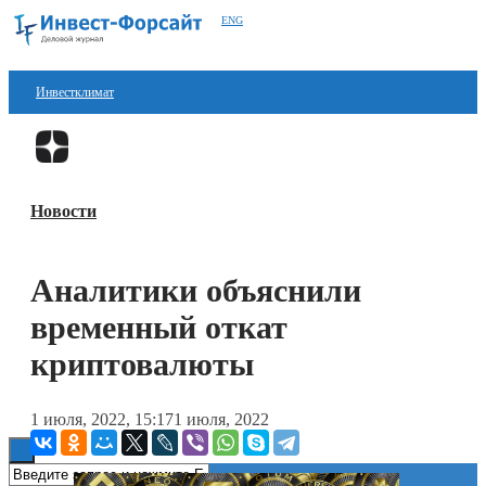
ENG
Инвестклимат
Финансы
Перейти в
Дзен
Инвестиции
Новости
Блокчейн
Стартапы
Аналитики объяснили
Технологии
временный откат
ESG
криптовалюты
Книги
1 июля, 2022, 15:17
1 июля, 2022