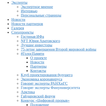
Эксперты
Экспертное мнение
Интервью
Персональные страницы
Новости
Новости партнеров
Галерея
Спецпроекты
Гостиная ИФа
NFT Юрия Аратовского
Лучшие инвесторы
75-летие завершения Второй мировоой войны
#ГолосПамяти
О проекте
Новости
Партнеры
Контакты
Клуб проектирования будущего
Экономика коронавируса
Говорят эксперты РАНХиГС
Говорят эксперты Финуниверситета
Арктика
Гайдаровский форум
Конкурс «Цифровой прорыв»
Положение