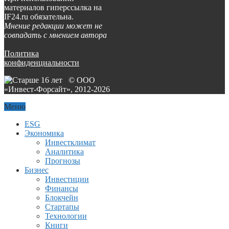
материалов гиперссылка на
IF24.ru обязательна.
Мнение редакции может не
совпадать с мнением автора
Политика
конфиденциальности
© ООО
«Инвест-Форсайт», 2012-
2026
Меню
ESG
Экономика
Инвестклимат
Аналитика
Прогнозы
Бизнес
Инвестиции
Финансы
Блокчейн
Стартапы
Технологии
Книги