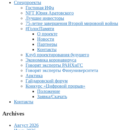
Спецпроекты
Гостиная ИФа
NFT Юрия Аратовского
Лучшие инвесторы
75-летие завершения Второй мировоой войны
#ГолосПамяти
О проекте
Новости
Партнеры
Контакты
Клуб проектирования будущего
Экономика коронавируса
Говорят эксперты РАНХиГС
Говорят эксперты Финуниверситета
Арктика
Гайдаровский форум
Конкурс «Цифровой прорыв»
Положение
Заявка/Скачать
Контакты
Archives
Август 2026