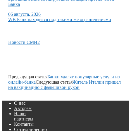
Банка
06 августа, 2026
WB Банк находится под такими же ограничениями
Новости СМИ2
Предыдущая статья
Банки удалят популярные услуги из
онлайн-банка
Следующая статья
Житель Италии пришел
на вакцинацию с фальшивой рукой
О нас
Авторам
Наши
партнеры
Контакты
Сотрудничество