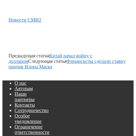
Новости СМИ2
Предыдущая статья
Китай начал войну с
долларом
Следующая статья
Финансисты сделали ставку
против Илона Маска
О нас
Авторам
Наши
партнеры
Контакты
Сотрудничество
Особое
уведомление
Ограничение
ответственности