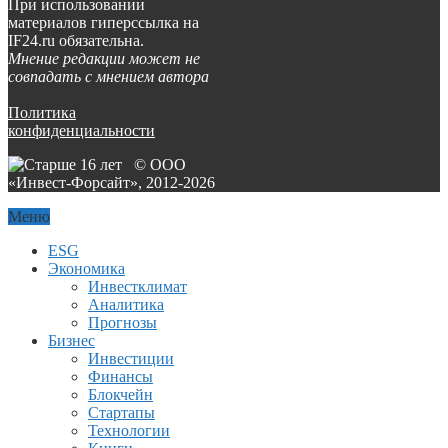
При использовании
материалов гиперссылка на
IF24.ru обязательна.
Мнение редакции может не
совпадать с мнением автора
Политика
конфиденциальности
© ООО
«Инвест-Форсайт», 2012-
2026
Меню
ESG
Экономика
Инвестклимат
Аналитика
Прогнозы
Бизнес
Инвестиции
Финансы
Блокчейн
Стартапы
Технологии