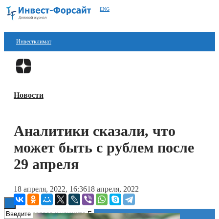
ENG
Инвестклимат
Финансы
Перейти в
Дзен
Инвестиции
Новости
Блокчейн
Стартапы
Аналитики сказали, что
Технологии
может быть с рублем после
ESG
29 апреля
Книги
18 апреля, 2022, 16:36
18 апреля, 2022