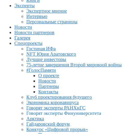
Книги
Эксперты
Экспертное мнение
Интервью
Персональные страницы
Новости
Новости партнеров
Галерея
Спецпроекты
Гостиная ИФа
NFT Юрия Аратовского
Лучшие инвесторы
75-летие завершения Второй мировоой войны
#ГолосПамяти
О проекте
Новости
Партнеры
Контакты
Клуб проектирования будущего
Экономика коронавируса
Говорят эксперты РАНХиГС
Говорят эксперты Финуниверситета
Арктика
Гайдаровский форум
Конкурс «Цифровой прорыв»