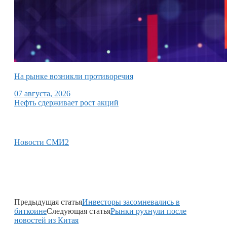
На рынке возникли противоречия
07 августа, 2026
Нефть сдерживает рост акций
Новости СМИ2
Предыдущая статья
Инвесторы засомневались в
биткоине
Следующая статья
Рынки рухнули после
новостей из Китая