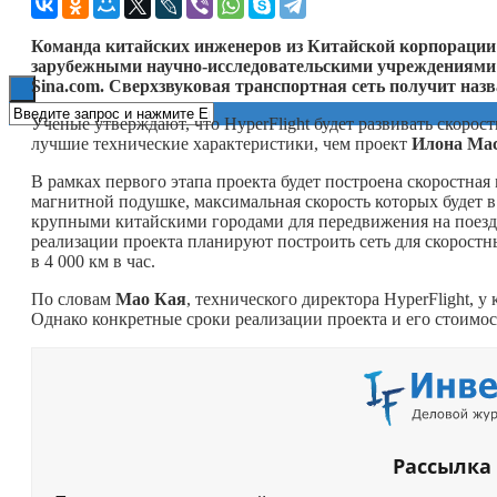
Книги
Команда китайских инженеров из Китайской корпорации
зарубежными научно-исследовательскими учреждениями 
Sina.com. Сверхзвуковая транспортная сеть получит назв
Ученые утверждают, что HyperFlight будет развивать скорост
лучшие технические характеристики, чем проект
Илона Ма
В рамках первого этапа проекта будет построена скоростна
магнитной подушке, максимальная скорость которых будет в 
крупными китайскими городами для передвижения на поездах
реализации проекта планируют построить сеть для скорост
в 4 000 км в час.
По словам
Мао Кая
, технического директора HyperFlight, 
Однако конкретные сроки реализации проекта и его стоимос
Рассылка