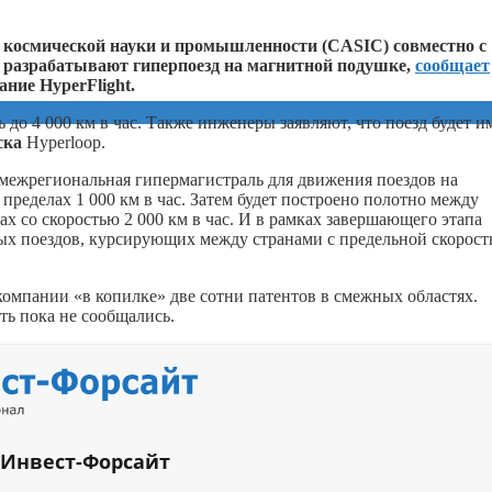
 космической науки и промышленности (CASIC) совместно с
разрабатывают гиперпоезд на магнитной подушке,
сообщает
ание HyperFlight.
ь до 4 000 км в час. Также инженеры заявляют, что поезд будет и
ска
Hyperloop.
я межрегиональная гипермагистраль для движения поездов на
пределах 1 000 км в час. Затем будет построено полотно между
 со скоростью 2 000 км в час. И в рамках завершающего этапа
ных поездов, курсирующих между странами с предельной скорос
у компании «в копилке» две сотни патентов в смежных областях.
ть пока не сообщались.
 Инвест-Форсайт