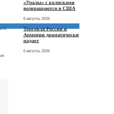
«Уралы» с колясками
возвращаются в США
6 августа, 2026
Торговля России и
меть
Армении драматически
падает
6 августа, 2026
тью