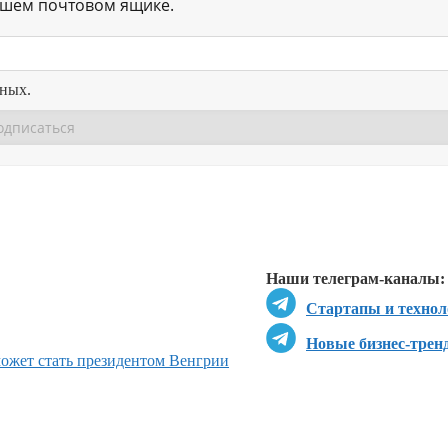
ашем почтовом ящике.
нных.
Перейти в
Перейти в
Д
Наши телеграм-каналы:
Стартапы и технол
Новые бизнес-трен
может стать президентом Венгрии