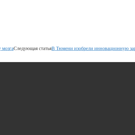
 мозга
Следующая статья
В Тюмени изобрели инновационную зар