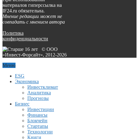
материалов гиперссылка на
IF24.ru обязательна.
Мнение редакции может не
совпадать с мнением автора
Политика
конфиденциальности
© ООО
«Инвест-Форсайт», 2012-
2026
Меню
ESG
Экономика
Инвестклимат
Аналитика
Прогнозы
Бизнес
Инвестиции
Финансы
Блокчейн
Стартапы
Технологии
Книги