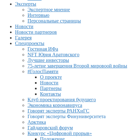
Эксперты
Экспертное мнение
Интервью
Персональные страницы
Новости
Новости партнеров
Галерея
Спецпроекты
Гостиная ИФа
NFT Юрия Аратовского
Лучшие инвесторы
75-летие завершения Второй мировоой войны
#ГолосПамяти
О проекте
Новости
Партнеры
Контакты
Клуб проектирования будущего
Экономика коронавируса
Говорят эксперты РАНХиГС
Говорят эксперты Финуниверситета
Арктика
Гайдаровский форум
Конкурс «Цифровой прорыв»
Положение